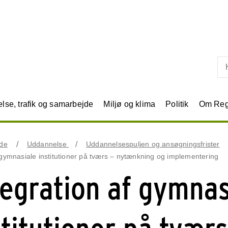
Skip til primært indhold
se, trafik og samarbejde
Miljø og klima
Politik
Om Reg
jde
Uddannelse
Uddannelsespuljen og ansøgningsfrister
 gymnasiale institutioner på tværs – nytænkning og implementering
tegration af gymnas