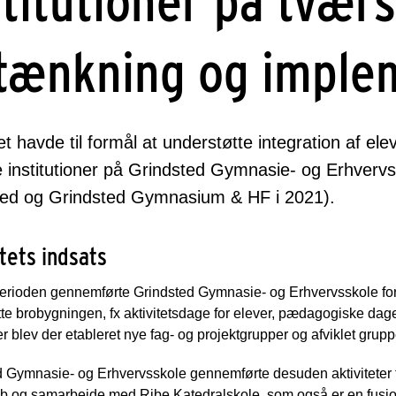
stitutioner på tværs
tænkning og imple
et havde til formål at understøtte integration af ele
re institutioner på Grindsted Gymnasie- og Erhverv
ted og Grindsted Gymnasium & HF i 2021).
tets indsats
perioden gennemførte Grindsted Gymnasie- og Erhvervsskole fors
te brobygningen, fx aktivitetsdage for elever, pædagogiske dage
 blev der etableret nye fag- og projektgrupper og afviklet grupp
 Gymnasie- og Erhvervsskole gennemførte desuden aktiviteter f
ab og samarbejde med Ribe Katedralskole, som også er en fusion