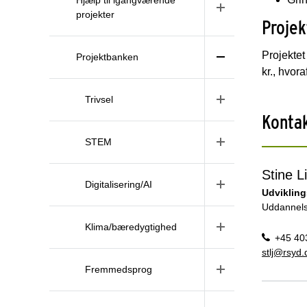
projekter
Projek
Projektet
Projektbanken
kr., hvor
Trivsel
Konta
STEM
Stine 
Digitalisering/AI
Udviklin
Uddannels
Klima/bæredygtighed
+45 40
stlj@rsyd.
Fremmedsprog