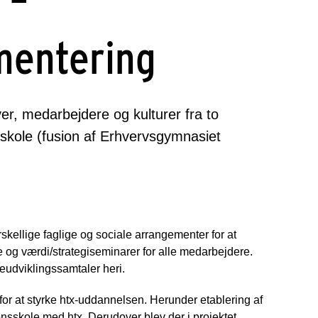
 –
mentering
ver, medarbejdere og kulturer fra to
sskole (fusion af Erhvervsgymnasiet
kellige faglige og sociale arrangementer for at
 og værdi/strategiseminarer for alle medarbejdere.
eudviklingssamtaler heri.
or at styrke htx-uddannelsen. Herunder etablering af
sskole med htx. Derudover blev der i projektet