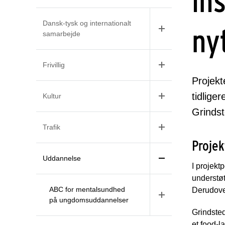
in
Dansk-tysk og internationalt
ny
samarbejde
Frivillig
Projekt
tidlige
Kultur
Grinds
Trafik
Projek
Uddannelse
I projekt
understøt
ABC for mentalsundhed
Derudover
på ungdomsuddannelser
Grindsted
et food-l