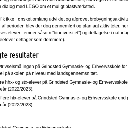
 en dialog med LEGO om et muligt plastværksted.
 fik ikke i ønsket omfang udviklet og afprøvet brobygningsaktivite
l af perioden blev der dog gennemført og planlagt aktiviteter,
sses elever i emner såsom ”biodiversitet”) og deltagelse i naturf
ieelever deltager som dommere).
te resultater
trivselsmålingen på Grindsted Gymnasie- og Erhvervsskole for 
vsel på skolen på niveau med landsgennemsnittet.
re hhx- og stx-elever på Grindsted Gymnasie- og Erhvervsskole
leår (2022/2023).
 flere htx-elever på Grindsted Gymnasie- og Erhvervsskole end 
leår (2022/2023).
ndsted Gymnasie- og Erhvervsskole