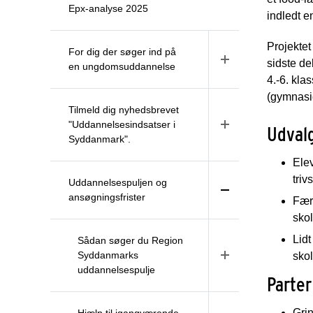
Epx-analyse 2025
indledt
Projektet
For dig der søger ind på
sidste de
en ungdomsuddannelse
4.-6. kla
(gymnas
Tilmeld dig nyhedsbrevet
"Uddannelsesindsatser i
Udvalg
Syddanmark".
Elev
tri
Uddannelsespuljen og
ansøgningsfrister
Fær
sko
Lidt
Sådan søger du Region
Syddanmarks
sko
uddannelsespulje
Parter
Gri
Hjælp til igangværende