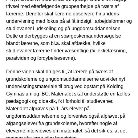
trivsel med efterfølgende gruppearbejde på tværs af
lærerne. Derefter skal lærerne observere hinandens
undervisning med fokus på at få indsigt i arbejdsformer og
studievaner i udskoling og på ungdomsuddannelsen.
Dette underbygges af en spørgeskemaundersøgelse
blandt lærerne, som bl.a. skal afdække, hvilke
studievaner lærerne finder væsentlige (fx lektielæsning,
paratviden og fordybelsesevne).
Denne viden skal bruges til, at lærere på tværs af
grundskolerne og ungdomsuddannelserne udvikler nyt
undervisningsmateriale til brug ved opstart på Kolding
Gymnasium og IBC. Materialet skal understøtte en fælles
pædagogik og didaktik, fx i forhold til studievaner.
Materialet afprøves på 1. års elever på
ungdomsuddannelserne og forventes også afprøvet på
afgangselever fra grundskolerne, hvorefter nogle af
eleverne interviewes om materialet, så det sikres, at det