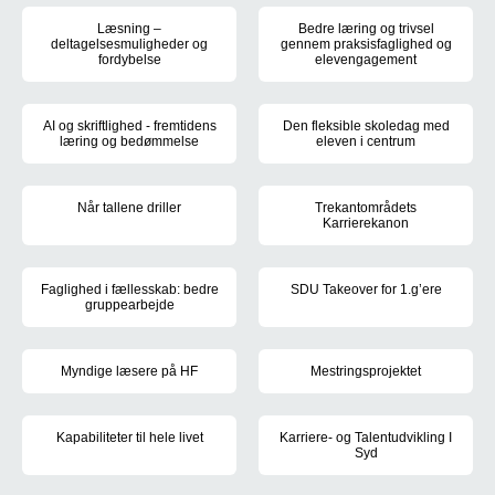
Projekter
Læsning –
Bedre læring og trivsel
deltagelsesmuligheder og
gennem praksisfaglighed og
fordybelse
elevengagement
Formålet med projektet er at styrke STX-elevernes kompetencer til 
I projektet vil Mulernes Legatsk
AI og skriftlighed - fremtidens
Den fleksible skoledag med
læring og bedømmelse
eleven i centrum
Projektet vil styrke gymnasieelevernes skriftlige kompetencer genn
Mulernes Legatskole vil forsøge
Når tallene driller
Trekantområdets
Karrierekanon
IBC og EUC Lillebælt oplever, at mange af deres elever har svært
Formålet med projektet er at ø
Faglighed i fællesskab: bedre
SDU Takeover for 1.g’ere
gruppearbejde
Projektet vil styrke syddanske
Formålet med projekt ”bedre gruppearbejde” er at blive endnu bed
Myndige læsere på HF
Mestringsprojektet
Formålet med projektet er at gøre hf-eleverne på Odense Katedralsko
Projektet har til formål at sty
Kapabiliteter til hele livet
Karriere- og Talentudvikling I
Syd
Projektets formål er at udvikle en ny tilgang til eleverne på erhve
Formålet med projektet er at ø