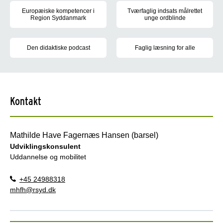
Europæiske kompetencer i
Tværfaglig indsats målrettet
Region Syddanmark
unge ordblinde
Projektet Europæiske kompetencer i Region Syddanmark udviklede 
Formålet med projektet var at
Den didaktiske podcast
Faglig læsning for alle
Formålet med projektet var ved hjælp af podcastmediet at bidrage 
Projektets formål var at øge H
Kontakt
Mathilde Have Fagernæs Hansen (barsel)
Udviklingskonsulent
Uddannelse og mobilitet
+45 24988318
mhfh@rsyd.dk