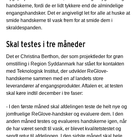
handskerne, fordi de er lidt tykkere end de almindelige
engangshandsker. Det er angiveligt let for alle at huske at
smide handskerne til vask frem for at smide dem i
skraldespanden.
Skal testes i tre måneder
Det er Christina Berthon, der som projektleder for grøn
omstilling i Region Syddanmark har stået for kontakten
med Teknologisk Institut, der udvikler ReGlove-
handskerne sammen med en af landets store
leverandører af engangsprodukter. Aftalen er, at testen
skal køre indtil december i tre faser:
- I den første måned skal afdelingen teste de helt nye og
jomfruelige ReGlove-handsker og evaluere dem. I den
anden måned testes og evalueres handskerne igen, når
de har været sendt til vask, er blevet kvalitetstestet og
sendt retur til afdelingen. I den sidste måned skal hele