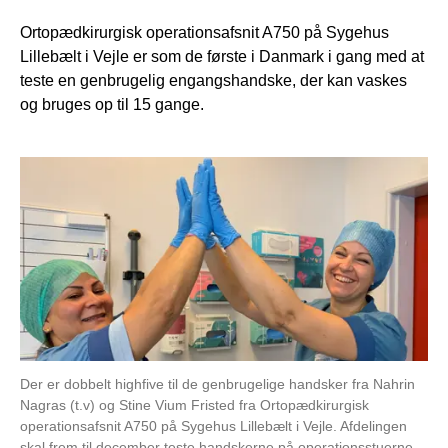
Ortopædkirurgisk operationsafsnit A750 på Sygehus
Lillebælt i Vejle er som de første i Danmark i gang med at
teste en genbrugelig engangshandske, der kan vaskes
og bruges op til 15 gange.
Der er dobbelt highfive til de genbrugelige handsker fra Nahrin
Nagras (t.v) og Stine Vium Fristed fra Ortopædkirurgisk
operationsafsnit A750 på Sygehus Lillebælt i Vejle. Afdelingen
skal frem til december teste handskerne på operationsstuerne.