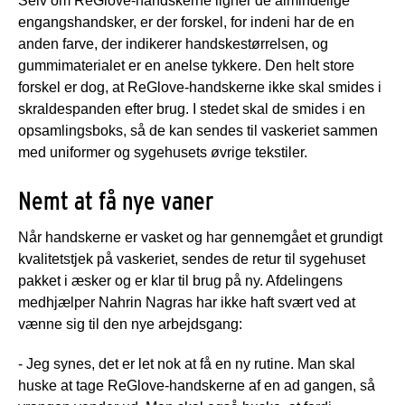
Selv om ReGlove-handskerne ligner de almindelige
engangshandsker, er der forskel, for indeni har de en
anden farve, der indikerer handskestørrelsen, og
gummimaterialet er en anelse tykkere. Den helt store
forskel er dog, at ReGlove-handskerne ikke skal smides i
skraldespanden efter brug. I stedet skal de smides i en
opsamlingsboks, så de kan sendes til vaskeriet sammen
med uniformer og sygehusets øvrige tekstiler.
Nemt at få nye vaner
Når handskerne er vasket og har gennemgået et grundigt
kvalitetstjek på vaskeriet, sendes de retur til sygehuset
pakket i æsker og er klar til brug på ny. Afdelingens
medhjælper Nahrin Nagras har ikke haft svært ved at
vænne sig til den nye arbejdsgang:
- Jeg synes, det er let nok at få en ny rutine. Man skal
huske at tage ReGlove-handskerne af en ad gangen, så