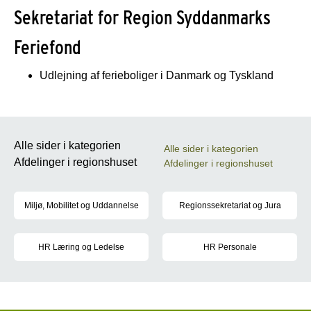
Sekretariat for Region Syddanmarks
Feriefond
Udlejning af ferieboliger i Danmark og Tyskland
Alle sider i kategorien
Alle sider i kategorien
Afdelinger i regionshuset
Afdelinger i regionshuset
Miljø, Mobilitet og Uddannelse
Regionssekretariat og Jura
Området består af afdelingerne 'Miljø og Ressourcer', 'Mobilitet,
Afdelingen står for sekretariats
HR Læring og Ledelse
HR Personale
Ledelses -og organisationsudvikling, tværgående regionale proje
Afdelingen varetager lønforhan