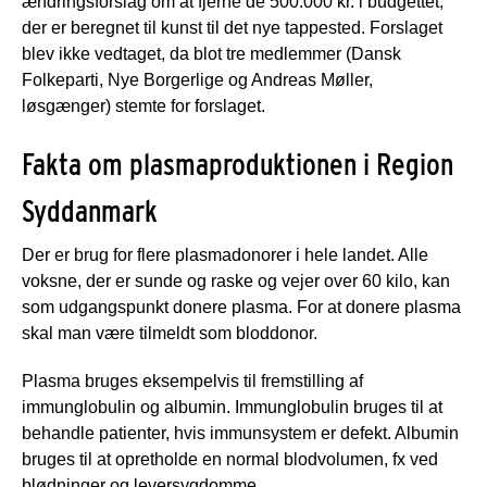
ændringsforslag om at fjerne de 500.000 kr. i budgettet,
der er beregnet til kunst til det nye tappested. Forslaget
blev ikke vedtaget, da blot tre medlemmer (Dansk
Folkeparti, Nye Borgerlige og Andreas Møller,
løsgænger) stemte for forslaget.
Fakta om plasmaproduktionen i Region
Syddanmark
Der er brug for flere plasmadonorer i hele landet. Alle
voksne, der er sunde og raske og vejer over 60 kilo, kan
som udgangspunkt donere plasma. For at donere plasma
skal man være tilmeldt som bloddonor.
Plasma bruges eksempelvis til fremstilling af
immunglobulin og albumin. Immunglobulin bruges til at
behandle patienter, hvis immunsystem er defekt. Albumin
bruges til at opretholde en normal blodvolumen, fx ved
blødninger og leversygdomme.