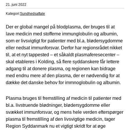
21. juni 2022
Kategori:
Sundhedsaftale
Der er global mangel på blodplasma, der bruges til at
lave medicin med stofferne immunglobulin og albumin,
som er livsvigtigt for patienter med bl.a. blødersygdomme
eller nedsat immunforsvar. Derfor har regionsrådet nikket
til, at et nyt tappested – et såkaldt plasmaferesecenter –
skal etableres i Kolding, så flere syddanskere får lettere
adgang til at donere plasma, og regionen kan bidrage
med endnu mere af den plasma, der er nødvendig for at
dække det danske behov for immnoglobulin og albumin.
Plasma bruges til fremstilling af medicin til patienter med
bl.a. livstruende blødninger, blødersygdomme eller
svækket immunforsvar, og mens hele verden efterspørger
plasma til fremstilling af den livsvigtige medicin, tager
Region Syddanmark nu et vigtigt skridt for at øge