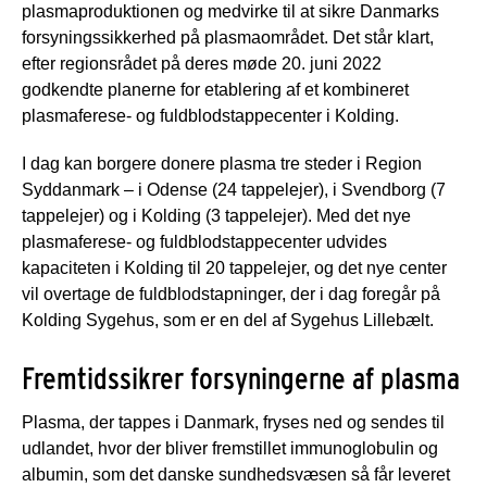
plasmaproduktionen og medvirke til at sikre Danmarks
forsyningssikkerhed på plasmaområdet. Det står klart,
efter regionsrådet på deres møde 20. juni 2022
godkendte planerne for etablering af et kombineret
plasmaferese- og fuldblodstappecenter i Kolding.
I dag kan borgere donere plasma tre steder i Region
Syddanmark – i Odense (24 tappelejer), i Svendborg (7
tappelejer) og i Kolding (3 tappelejer). Med det nye
plasmaferese- og fuldblodstappecenter udvides
kapaciteten i Kolding til 20 tappelejer, og det nye center
vil overtage de fuldblodstapninger, der i dag foregår på
Kolding Sygehus, som er en del af Sygehus Lillebælt.
Fremtidssikrer forsyningerne af plasma
Plasma, der tappes i Danmark, fryses ned og sendes til
udlandet, hvor der bliver fremstillet immunoglobulin og
albumin, som det danske sundhedsvæsen så får leveret