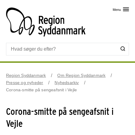
Skip til primært indhold
Menu
Region Syddanmark
Om Region Syddanmark
Presse og nyheder
Nyhedsarkiv
Corona-smitte på sengeafsnit i Vejle
Corona-smitte på sengeafsnit i
Vejle