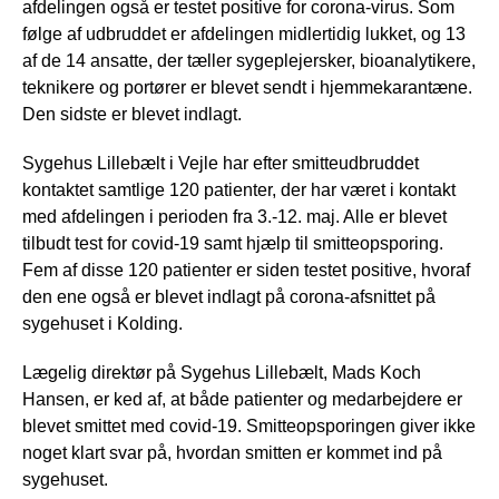
afdelingen også er testet positive for corona-virus. Som
følge af udbruddet er afdelingen midlertidig lukket, og 13
af de 14 ansatte, der tæller sygeplejersker, bioanalytikere,
teknikere og portører er blevet sendt i hjemmekarantæne.
Den sidste er blevet indlagt.
Sygehus Lillebælt i Vejle har efter smitteudbruddet
kontaktet samtlige 120 patienter, der har været i kontakt
med afdelingen i perioden fra 3.-12. maj. Alle er blevet
tilbudt test for covid-19 samt hjælp til smitteopsporing.
Fem af disse 120 patienter er siden testet positive, hvoraf
den ene også er blevet indlagt på corona-afsnittet på
sygehuset i Kolding.
Lægelig direktør på Sygehus Lillebælt, Mads Koch
Hansen, er ked af, at både patienter og medarbejdere er
blevet smittet med covid-19. Smitteopsporingen giver ikke
noget klart svar på, hvordan smitten er kommet ind på
sygehuset.