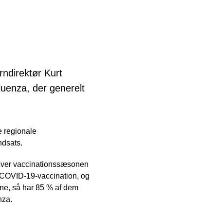
rndirektør Kurt
luenza, der generelt
 regionale
ndsats.
over vaccinationssæsonen
n COVID-19-vaccination, og
ene, så har 85 % af dem
nza.