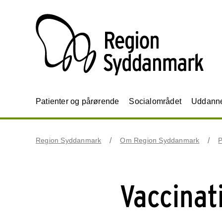
Patienter og pårørende
Socialområdet
Uddannel
Region Syddanmark
Om Region Syddanmark
P
Vaccinat