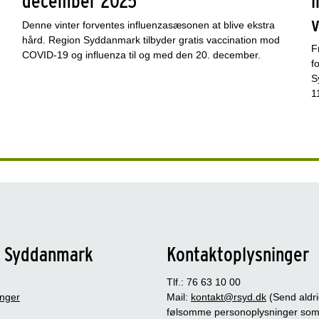
december 2025
i
Denne vinter forventes influenzasæsonen at blive ekstra
hård. Region Syddanmark tilbyder gratis vaccination mod
F
COVID-19 og influenza til og med den 20. december.
f
S
1
n Syddanmark
Kontaktoplysninger
Tlf.: 76 63 10 00
inger
Mail:
kontakt@rsyd.dk
(Send aldr
følsomme personoplysninger so