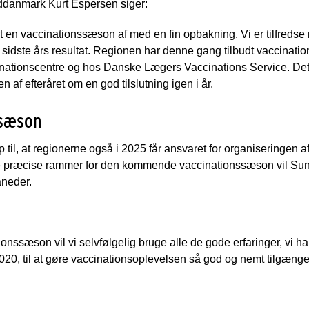
ddanmark Kurt Espersen siger:
 en vaccinationssæson af med en fin opbakning. Vi er tilfredse 
sidste års resultat. Regionen har denne gang tilbudt vaccination
inationscentre og hos Danske Lægers Vaccinations Service. Det 
en af efteråret om en god tilslutning igen i år.
ssæson
til, at regionerne også i 2025 får ansvaret for organiseringen 
e præcise rammer for den kommende vaccinationssæson vil Sund
åneder.
nssæson vil vi selvfølgelig bruge alle de gode erfaringer, vi har
020, til at gøre vaccinationsoplevelsen så god og nemt tilgænge