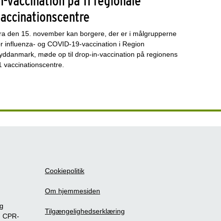
n-vaccination på 11 regionale
vaccinationscentre
ra den 15. november kan borgere, der er i målgrupperne
or influenza- og COVID-19-vaccination i Region
yddanmark, møde op til drop-in-vaccination på regionens
1 vaccinationscentre.
Cookiepolitik
Om hjemmesiden
ig
Tilgængelighedserklæring
m CPR-