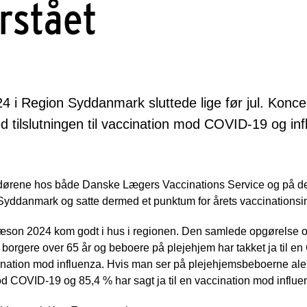
rstået
 i Region Syddanmark sluttede lige før jul. Konce
d tilslutningen til vaccination mod COVID-19 og inf
dørene hos både Danske Lægers Vaccinations Service og på de
Syddanmark og satte dermed et punktum for årets vaccinationsi
æson 2024 kom godt i hus i regionen. Den samlede opgørelse 
 borgere over 65 år og beboere på plejehjem har takket ja til e
ccination mod influenza. Hvis man ser på plejehjemsbeboerne al
mod COVID-19 og 85,4 % har sagt ja til en vaccination mod influe