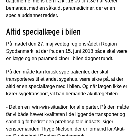
dagtimerne, mens den fra kl. 18.00 til 7.30 har været
bemandet med en såkaldt paramediciner, der er en
specialuddannet redder.
Altid speciallæge i bilen
På mødet den 27. maj vedtog regionsrådet i Region
Syddanmark, at der fra den 15. juni 2013 både skal være
en læge og en paramediciner i bilen døgnet rundt.
På den måde kan kritisk syge patienter, der skal
transporteres til et andet sygehus, være sikre på, at der
altid er en speciallæge med i bilen. Og når lægen ikke er
kører sygetransport, vil han bemande akutlægebilen.
- Det en en win-win-situation for alle parter. På den måde
får vi både hævet kvaliteten i de liggende transporter og
samtidig forbedret den præhospitale indsats, siger
venstremanden Thyge Nielsen, der er formand for Akut-