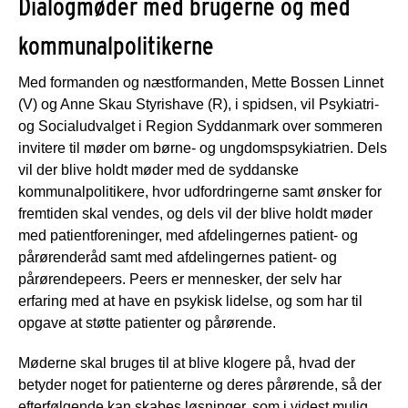
Dialogmøder med brugerne og med
kommunalpolitikerne
Med formanden og næstformanden, Mette Bossen Linnet
(V) og Anne Skau Styrishave (R), i spidsen, vil Psykiatri-
og Socialudvalget i Region Syddanmark over sommeren
invitere til møder om børne- og ungdomspsykiatrien. Dels
vil der blive holdt møder med de syddanske
kommunalpolitikere, hvor udfordringerne samt ønsker for
fremtiden skal vendes, og dels vil der blive holdt møder
med patientforeninger, med afdelingernes patient- og
pårørenderåd samt med afdelingernes patient- og
pårørendepeers. Peers er mennesker, der selv har
erfaring med at have en psykisk lidelse, og som har til
opgave at støtte patienter og pårørende.
Møderne skal bruges til at blive klogere på, hvad der
betyder noget for patienterne og deres pårørende, så der
efterfølgende kan skabes løsninger, som i videst mulig