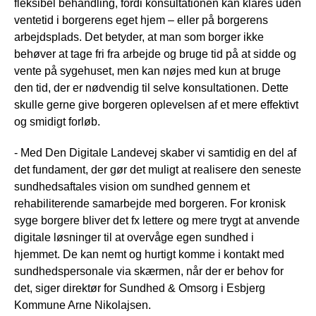
fleksibel behandling, fordi konsultationen kan klares uden
ventetid i borgerens eget hjem – eller på borgerens
arbejdsplads. Det betyder, at man som borger ikke
behøver at tage fri fra arbejde og bruge tid på at sidde og
vente på sygehuset, men kan nøjes med kun at bruge
den tid, der er nødvendig til selve konsultationen. Dette
skulle gerne give borgeren oplevelsen af et mere effektivt
og smidigt forløb.
- Med Den Digitale Landevej skaber vi samtidig en del af
det fundament, der gør det muligt at realisere den seneste
sundhedsaftales vision om sundhed gennem et
rehabiliterende samarbejde med borgeren. For kronisk
syge borgere bliver det fx lettere og mere trygt at anvende
digitale løsninger til at overvåge egen sundhed i
hjemmet. De kan nemt og hurtigt komme i kontakt med
sundhedspersonale via skærmen, når der er behov for
det, siger direktør for Sundhed & Omsorg i Esbjerg
Kommune Arne Nikolajsen.