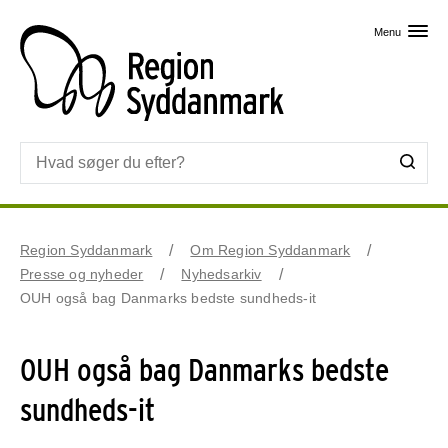
Skip til primært indhold
Menu
Region Syddanmark
Om Region Syddanmark
Presse og nyheder
Nyhedsarkiv
OUH også bag Danmarks bedste sundheds-it
OUH også bag Danmarks bedste
sundheds-it