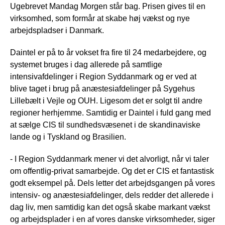
Ugebrevet Mandag Morgen står bag. Prisen gives til en
virksomhed, som formår at skabe høj vækst og nye
arbejdspladser i Danmark.
Daintel er på to år vokset fra fire til 24 medarbejdere, og
systemet bruges i dag allerede på samtlige
intensivafdelinger i Region Syddanmark og er ved at
blive taget i brug på anæstesiafdelinger på Sygehus
Lillebælt i Vejle og OUH. Ligesom det er solgt til andre
regioner herhjemme. Samtidig er Daintel i fuld gang med
at sælge CIS til sundhedsvæsenet i de skandinaviske
lande og i Tyskland og Brasilien.
- I Region Syddanmark mener vi det alvorligt, når vi taler
om offentlig-privat samarbejde. Og det er CIS et fantastisk
godt eksempel på. Dels letter det arbejdsgangen på vores
intensiv- og anæstesiafdelinger, dels redder det allerede i
dag liv, men samtidig kan det også skabe markant vækst
og arbejdsplader i en af vores danske virksomheder, siger