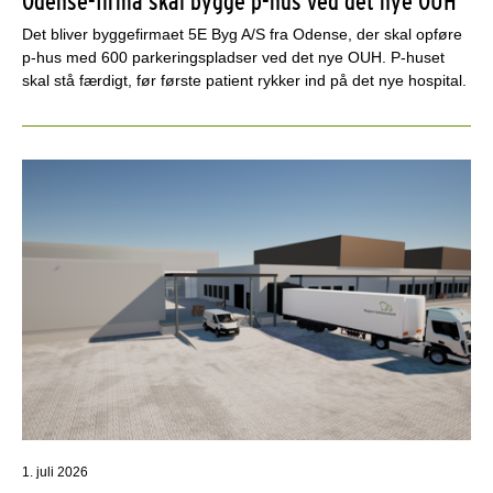
Odense-firma skal bygge p-hus ved det nye OUH
Det bliver byggefirmaet 5E Byg A/S fra Odense, der skal opføre
p-hus med 600 parkeringspladser ved det nye OUH. P-huset
skal stå færdigt, før første patient rykker ind på det nye hospital.
1. juli 2026