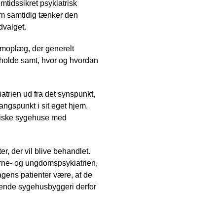
emtidssikret psykiatrisk
om samtidig tænker den
dvalget.
amoplæg, der generelt
eholde samt, hvor og hvordan
atrien ud fra det synspunkt,
angspunkt i sit eget hjem.
triske sygehuse med
r, der vil blive behandlet.
ørne- og ungdomspsykiatrien,
agens patienter være, at de
mmende sygehusbyggeri derfor