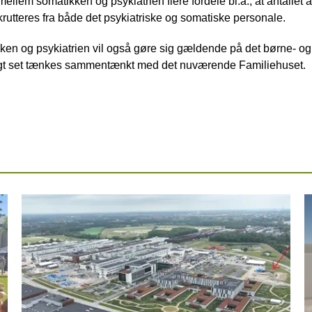
lem somatikken og psykiatrien flere fordele bl.a., at antallet 
krutteres fra både det psykiatriske og somatiske personale.
en og psykiatrien vil også gøre sig gældende på det børne- o
t set tænkes sammentænkt med det nuværende Familiehuset.