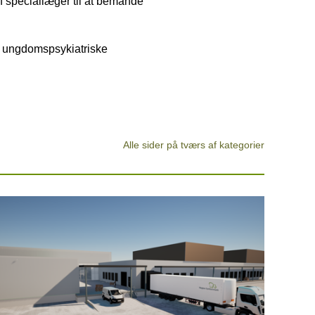
af speciallæger til at bemande
g ungdomspsykiatriske
Alle sider på tværs af kategorier