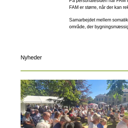
På personalesiden har FAM mel
FAM er større, når der kan re
Samarbejdet mellem somatikk
område, der bygningsmæssig
Nyheder