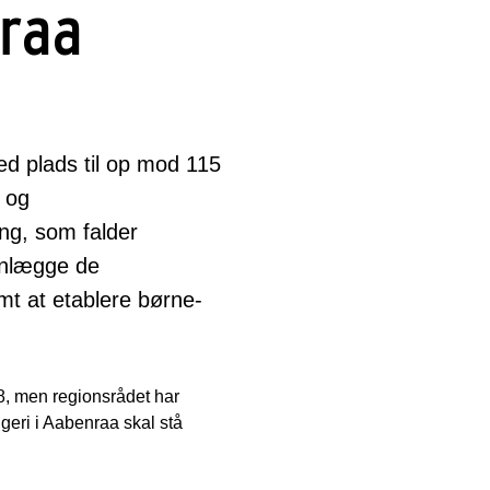
nraa
ed plads til op mod 115
 og
ng, som falder
enlægge de
mt at etablere børne-
18, men regionsrådet har
geri i Aabenraa skal stå