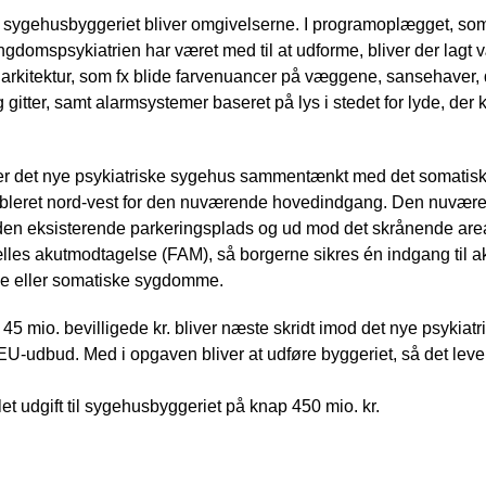
i sygehusbyggeriet bliver omgivelserne. I programoplægget, som
gdomspsykiatrien har været med til at udforme, bliver der lagt 
rkitektur, som fx blide farvenuancer på væggene, sansehaver, d
g gitter, samt alarmsystemer baseret på lys i stedet for lyde, d
er det nye psykiatriske sygehus sammentænkt med det somatis
tableret nord-vest for den nuværende hovedindgang. Den nuvære
den eksisterende parkeringsplads og ud mod det skrånende areal
 fælles akutmodtagelse (FAM), så borgerne sikres én indgang til
e eller somatiske sygdomme.
 mio. bevilligede kr. bliver næste skridt imod det nye psykiat
-udbud. Med i opgaven bliver at udføre byggeriet, så det lever
et udgift til sygehusbyggeriet på knap 450 mio. kr.