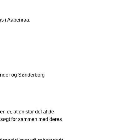
us i Aabenraa.
Tønder og Sønderborg
 er, at en stor del af de
ersøgt for sammen med deres