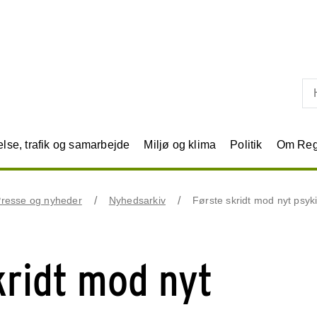
Skip til primært indhold
se, trafik og samarbejde
Miljø og klima
Politik
Om Reg
resse og nyheder
Nyhedsarkiv
Første skridt mod nyt psyk
kridt mod nyt