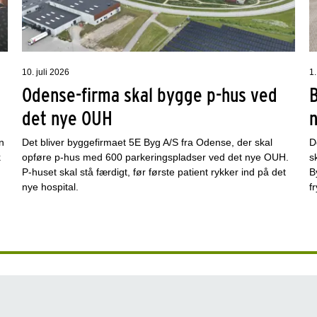
10. juli 2026
1.
Odense-firma skal bygge p-hus ved
det nye OUH
n
Det bliver byggefirmaet 5E Byg A/S fra Odense, der skal
D
k
opføre p-hus med 600 parkeringspladser ved det nye OUH.
s
P-huset skal stå færdigt, før første patient rykker ind på det
B
nye hospital.
f