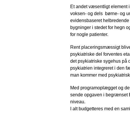
Et andet væsentligt element 
voksen- og dels børne- og un
evidensbaseret helbredende a
bygninger i stedet for hegn o
for nogle patienter.
Rent placeringsmæssigt bliv
psykiatriske del forventes e
det psykiatriske sygehus på 
psykiatrien integreret i den
man kommer med psykiatrisk
Med programoplægget og de 45
sende opgaven i begrænset EU
niveau.
I alt budgetteres med en saml