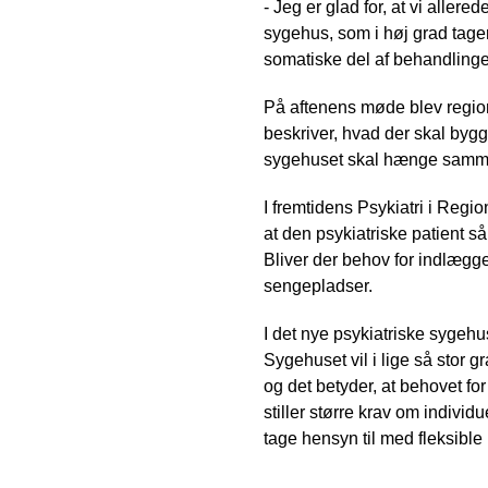
- Jeg er glad for, at vi aller
sygehus, som i høj grad tage
somatiske del af behandlingen
På aftenens møde blev regio
beskriver, hvad der skal byg
sygehuset skal hænge samme
I fremtidens Psykiatri i Regi
at den psykiatriske patient s
Bliver der behov for indlægg
sengepladser.
I det nye psykiatriske sygehu
Sygehuset vil i lige så stor 
og det betyder, at behovet fo
stiller større krav om indiv
tage hensyn til med fleksible