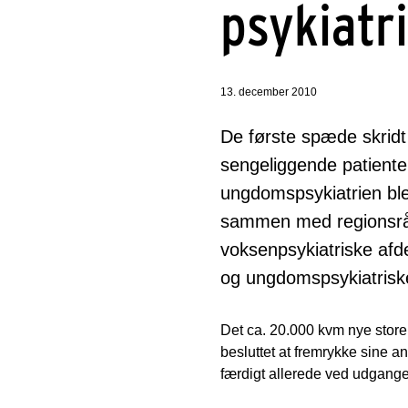
psykiatr
13. december 2010
De første spæde skridt
sengeliggende patiente
ungdomspsykiatrien ble
sammen med regionsråd
voksenpsykiatriske afd
og ungdomspsykiatriske
Det ca. 20.000 kvm nye store 
besluttet at fremrykke sine a
færdigt allerede ved udgange