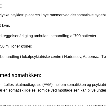
:
jyske psykiatri placeres i nye rammer ved det somatiske sygeh
0 kvm.
æggelser årligt og ambulant behandling af 700 patienter.
50 millioner kroner.
t behandling i lokalpsykiatriske centre i Haderslev, Aabenraa, 
 med somatikken:
en fælles akutmodtagelse (FAM) mellem somatikken og psykiatrien
har en somatisk lidelse, som de ved modtagelsen kan blive und