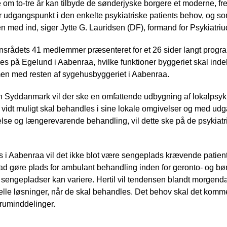
ede om to-tre år kan tilbyde de sønderjyske borgere et moderne, fr
r udgangspunkt i den enkelte psykiatriske patients behov, og s
 med ind, siger Jytte G. Lauridsen (DF), formand for Psykiatriu
nsrådets 41 medlemmer præsenteret for et 26 sider langt progr
ges på Egelund i Aabenraa, hvilke funktioner byggeriet skal ind
n med resten af sygehusbyggeriet i Aabenraa.
on Syddanmark vil der ske en omfattende udbygning af lokalpsyki
å vidt muligt skal behandles i sine lokale omgivelser og med udg
else og længerevarende behandling, vil dette ske på de psykia
s i Aabenraa vil det ikke blot være sengeplads krævende patiente
grad gøre plads for ambulant behandling inden for geronto- og b
r sengepladser kan variere. Hertil vil tendensen blandt morgend
iduelle løsninger, når de skal behandles. Det behov skal det ko
 ruminddelinger.