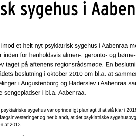
isk sygehus i Aabe
 imod et helt nyt psykiatrisk sygehus i Aabenraa m
r inden for henholdsvis almen-, geronto- og børne-
v taget på aftenens regionsrådsmøde. En beslutni
ets beslutning i oktober 2010 om bl.a. at samm
elinger i Augustenborg og Haderslev i Aabenraa sa
 sengepladser i bl.a. Aabenraa.
psykiatriske sygehus var oprindeligt planlagt til at stå klar i 20
nlægsinvesteringer og heriblandt, at det psykiatriske sygehusbyg
n af 2013.