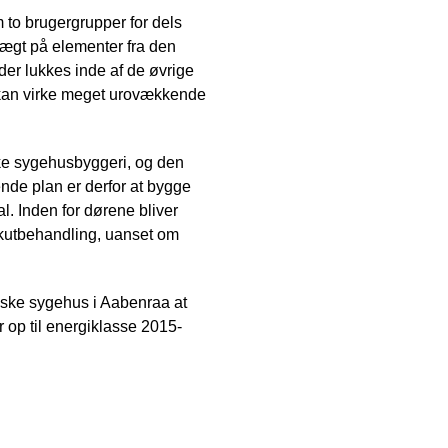
 to brugergrupper for dels
vægt på elementer fra den
er lukkes inde af de øvrige
er kan virke meget urovækkende
ke sygehusbyggeri, og den
nde plan er derfor at bygge
. Inden for dørene bliver
 akutbehandling, uanset om
riske sygehus i Aabenraa at
 op til energiklasse 2015-