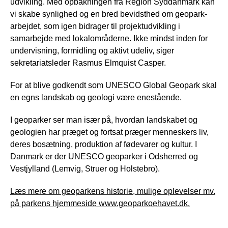
udvikling. Med opbakningen fra Region Syddanmark kan
vi skabe synlighed og en bred bevidsthed om geopark-
arbejdet, som igen bidrager til projektudvikling i
samarbejde med lokalområderne. Ikke mindst inden for
undervisning, formidling og aktivt udeliv, siger
sekretariatsleder Rasmus Elmquist Casper.
For at blive godkendt som UNESCO Global Geopark skal
en egns landskab og geologi være enestående.
I geoparker ser man især på, hvordan landskabet og
geologien har præget og fortsat præger menneskers liv,
deres bosætning, produktion af fødevarer og kultur. I
Danmark er der UNESCO geoparker i Odsherred og
Vestjylland (Lemvig, Struer og Holstebro).
Læs mere om geoparkens historie, mulige oplevelser mv.
på parkens hjemmeside www.geoparkoehavet.dk.