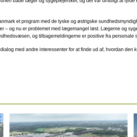
onen både læger og sygeplejersker, og det var umuligt at fylde 
anmark et program med de tyske og østrigske sundhedsmyndighe
r – og nu er problemet med lægemangel løst. Lægerne og sygepl
ndhedsvæsen, og tilbagemeldingerne er positive fra personale s
ialog med andre interessenter for at finde ud af, hvordan den 