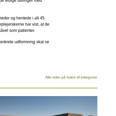
de ledige stillinger med
der og hentede i alt 45
ejerskerne har vist, at de
åvel som patienter.
konkrete udformning skal se
Alle sider på tværs af kategorier