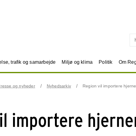
Skip til primært indhold
se, trafik og samarbejde
Miljø og klima
Politik
Om Reg
resse og nyheder
Nyhedsarkiv
Region vil importere hjerne
il importere hjerne