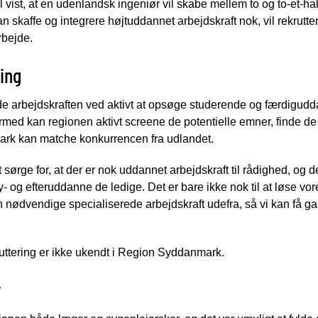
 vist, at en udenlandsk ingeniør vil skabe mellem to og to-et-ha
n skaffe og integrere højtuddannet arbejdskraft nok, vil rekrutt
rbejde.
ring
e arbejdskraften ved aktivt at opsøge studerende og færdigudd
med kan regionen aktivt screene de potentielle emner, finde d
mark kan matche konkurrencen fra udlandet.
 sørge for, at der er nok uddannet arbejdskraft til rådighed, og de
ny- og efteruddanne de ledige. Det er bare ikke nok til at løse vo
den nødvendige specialiserede arbejdskraft udefra, så vi kan få g
ruttering er ikke ukendt i Region Syddanmark.
r