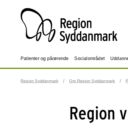
Patienter og pårørende
Socialområdet
Uddannel
Region Syddanmark
Om Region Syddanmark
P
Region v