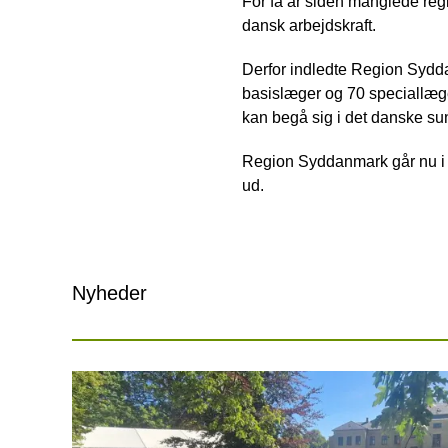
For få år siden manglede regi
dansk arbejdskraft.
Derfor indledte Region Sydd
basislæger og 70 speciallæge
kan begå sig i det danske su
Region Syddanmark går nu i d
ud.
Nyheder