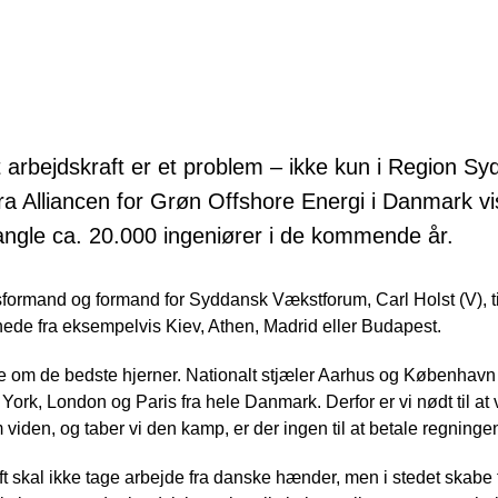
t
arbejdskraft er et problem – ikke kun i Region S
a Alliancen for Grøn Offshore Energi i Danmark vi
angle ca. 20.000 ingeniører i de kommende år.
sformand og formand for Syddansk Vækstforum, Carl Holst (V), ti
nede fra eksempelvis Kiev, Athen, Madrid eller Budapest.
ce om de bedste hjerner. Nationalt stjæler Aarhus og København f
York, London og Paris fra hele Danmark. Derfor er vi nødt til at
viden, og taber vi den kamp, er der ingen til at betale regningen
 skal ikke tage arbejde fra danske hænder, men i stedet skabe 