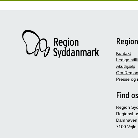
Regio
Kontakt
Ledige still
Akuthjælp
Om Region
Presse og 
Find o
Region Sy
Regionshu
Damhaven
7100 Vejle