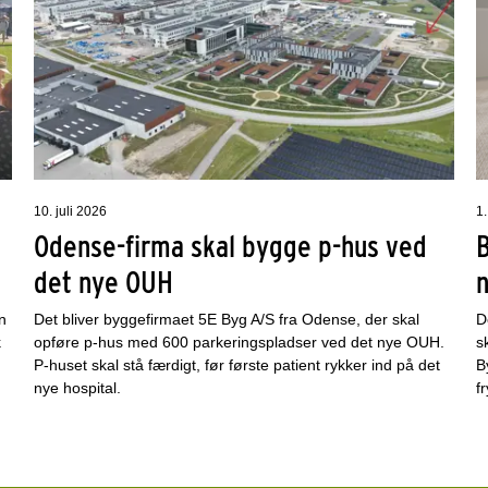
10. juli 2026
1.
Odense-firma skal bygge p-hus ved
det nye OUH
n
Det bliver byggefirmaet 5E Byg A/S fra Odense, der skal
D
k
opføre p-hus med 600 parkeringspladser ved det nye OUH.
s
P-huset skal stå færdigt, før første patient rykker ind på det
B
nye hospital.
f