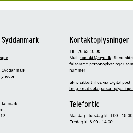
n Syddanmark
Kontaktoplysninger
Tlf.: 76 63 10 00
inger
Mail:
kontakt@rsyd.dk
(Send aldr
følsomme personoplysninger so
 Syddanmark
nummer)
nyheder
Skriv sikkert til os via Digital post
brug for at dele personoplysninge
s
Telefontid
ddanmark,
set
Mandag - torsdag kl. 8.00 - 15.30
 12
Fredag kl. 8.00 - 14.00