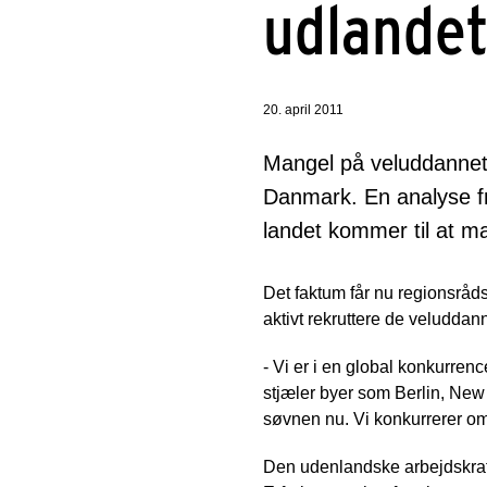
udlande
20. april 2011
Mangel på veluddannet 
Danmark. En analyse fr
landet kommer til at m
Det faktum får nu regionsråd
aktivt rekruttere de veluddan
- Vi er i en global konkurren
stjæler byer som Berlin, New 
søvnen nu. Vi konkurrerer om 
Den udenlandske arbejdskraft