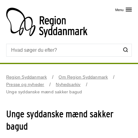
Skip til primært indhold
Menu
Region Syddanmark
Om Region Syddanmark
Presse og nyheder
Nyhedsarkiv
Unge syddanske mænd sakker bagud
Unge syddanske mænd sakker
bagud