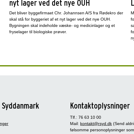
nyt lager ved det nye OUH
L
Det bliver byggefirmaet Chr. Johannsen A/S fra Rødekro der
M
.
skal stå for byggeriet af et nyt lager ved det nye OUH.
f
Bygningen skal indeholde væske- og medicinlager og et
s
fryselager til biologiske prøver.
f
n
n Syddanmark
Kontaktoplysninger
Tlf.: 76 63 10 00
inger
Mail:
kontakt@rsyd.dk
(Send aldr
følsomme personoplysninger so