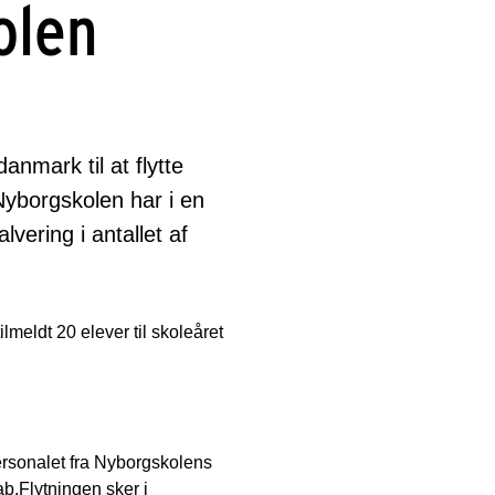
olen
nmark til at flytte
Nyborgskolen har i en
vering i antallet af
meldt 20 elever til skoleåret
personalet fra Nyborgskolens
b.Flytningen sker i