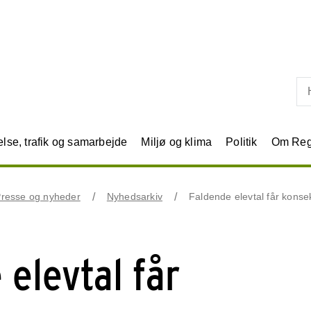
Skip til primært indhold
se, trafik og samarbejde
Miljø og klima
Politik
Om Reg
resse og nyheder
Nyhedsarkiv
Faldende elevtal får kons
 elevtal får