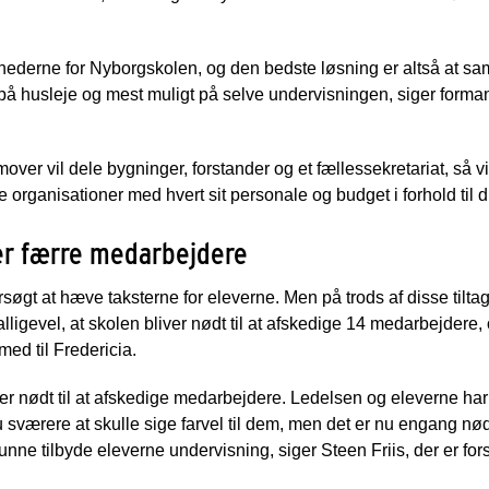
ghederne for Nyborgskolen, og den bedste løsning er altså at saml
 på husleje og mest muligt på selve undervisningen, siger forma
mover vil dele bygninger, forstander og et fællessekretariat, så 
organisationer med hvert sit personale og budget i forhold til dr
er færre medarbejdere
søgt at hæve taksterne for eleverne. Men på trods af disse tiltag 
alligevel, at skolen bliver nødt til at afskedige 14 medarbejdere
med til Fredericia.
bliver nødt til at afskedige medarbejdere. Ledelsen og eleverne h
 sværere at skulle sige farvel til dem, men det er nu engang nødv
kunne tilbyde eleverne undervisning, siger Steen Friis, der er f