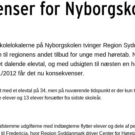
nser for Nyborgsk
kolelokalerne på Nyborgskolen tvinger Region Sydda
 til regionens andet tilbud for unge med høretab. 
 dalende elevtal, og med udsigten til næsten en hal
11/2012 får det nu konsekvenser.
med et elevtal på 34, men på nuværende tidspunkt er der kun til
elever og 13 elever forsætter fra sidste skoleår.
 afstemme udgifterne med indtægterne flytter elever og dele af 
il Fredericia, hvor Region Syddanmark driver Center for Høreta