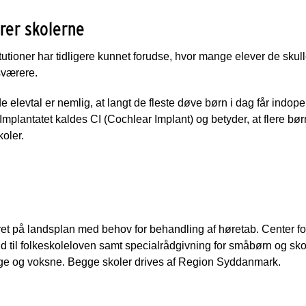
rer skolerne
tioner har tidligere kunnet forudse, hvor mange elever de skull
sværere.
e elevtal er nemlig, at langt de fleste døve børn i dag får indoper
Implantatet kaldes CI (Cochlear Implant) og betyder, at flere bør
oler.
et på landsplan med behov for behandling af høretab. Center fo
ld til folkeskoleloven samt specialrådgivning for småbørn og 
nge og voksne. Begge skoler drives af Region Syddanmark.