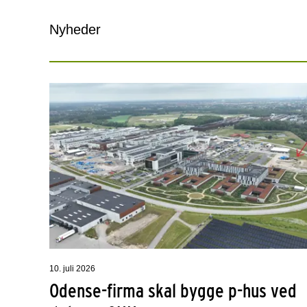
Nyheder
10. juli 2026
Odense-firma skal bygge p-hus ved