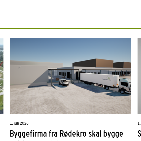
1. juli 2026
1.
Byggefirma fra Rødekro skal bygge