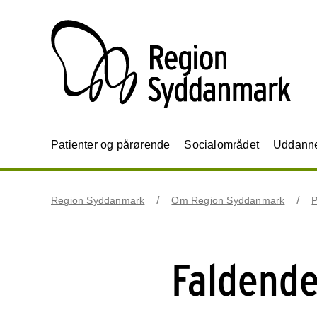
Patienter og pårørende
Socialområdet
Uddannel
Region Syddanmark
Om Region Syddanmark
P
Faldende