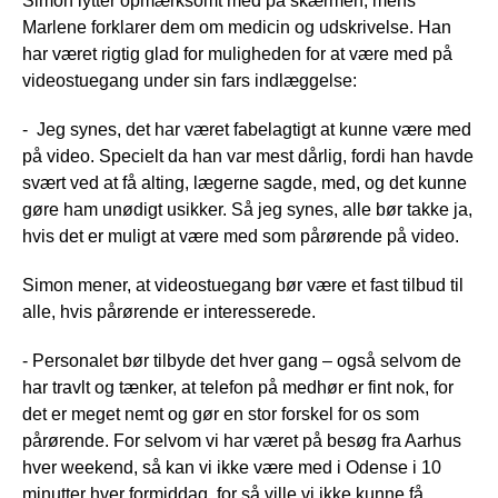
Simon lytter opmærksomt med på skærmen, mens
Marlene forklarer dem om medicin og udskrivelse. Han
har været rigtig glad for muligheden for at være med på
videostuegang under sin fars indlæggelse:
- Jeg synes, det har været fabelagtigt at kunne være med
på video. Specielt da han var mest dårlig, fordi han havde
svært ved at få alting, lægerne sagde, med, og det kunne
gøre ham unødigt usikker. Så jeg synes, alle bør takke ja,
hvis det er muligt at være med som pårørende på video.
Simon mener, at videostuegang bør være et fast tilbud til
alle, hvis pårørende er interesserede.
- Personalet bør tilbyde det hver gang – også selvom de
har travlt og tænker, at telefon på medhør er fint nok, for
det er meget nemt og gør en stor forskel for os som
pårørende. For selvom vi har været på besøg fra Aarhus
hver weekend, så kan vi ikke være med i Odense i 10
minutter hver formiddag, for så ville vi ikke kunne få