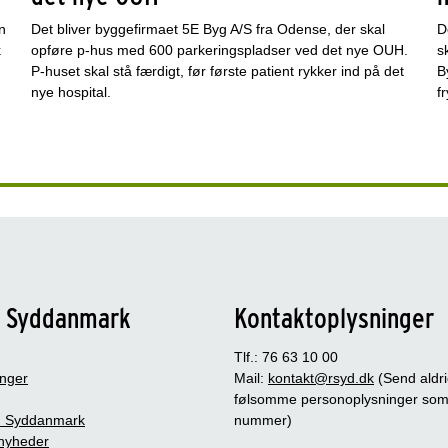
n
Det bliver byggefirmaet 5E Byg A/S fra Odense, der skal
D
k
opføre p-hus med 600 parkeringspladser ved det nye OUH.
s
P-huset skal stå færdigt, før første patient rykker ind på det
B
nye hospital.
f
n Syddanmark
Kontaktoplysninger
Tlf.: 76 63 10 00
inger
Mail:
kontakt@rsyd.dk
(Send aldr
følsomme personoplysninger so
 Syddanmark
nummer)
nyheder