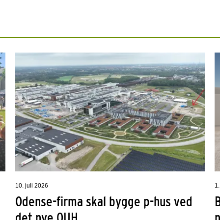
10. juli 2026
1.
Odense-firma skal bygge p-hus ved
det nye OUH