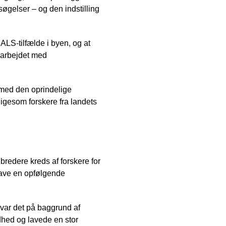
søgelser – og den indstilling
ALS-tilfælde i byen, og at
i arbejdet med
e med den oprindelige
igesom forskere fra landets
redere kreds af forskere for
 lave en opfølgende
var det på baggrund af
dhed og lavede en stor