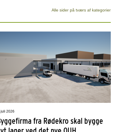
Alle sider på tværs af kategorier
 juli 2026
Byggefirma fra Rødekro skal bygge
nyt lager ved det nye OUH