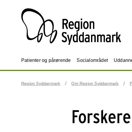
Patienter og pårørende
Socialområdet
Uddannel
Region Syddanmark
Om Region Syddanmark
P
Forskere