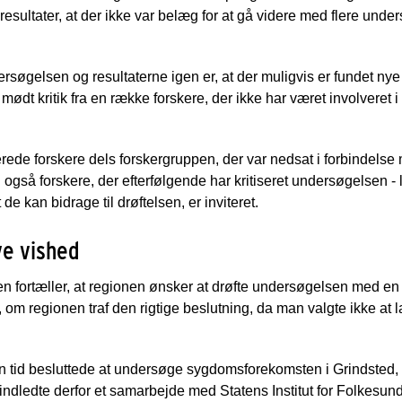
ultater, at der ikke var belæg for at gå videre med flere under
rsøgelsen og resultaterne igen er, at der muligvis er fundet nye 
dt kritik fra en række forskere, der ikke har været involveret 
terede forskere dels forskergruppen, der var nedsat i forbindels
så forskere, der efterfølgende har kritiseret undersøgelsen - l
 de kan bidrage til drøftelsen, er inviteret.
ve vished
n fortæller, at regionen ønsker at drøfte undersøgelsen med en b
af, om regionen traf den rigtige beslutning, da man valgte ikke at
 tid besluttede at undersøge sygdomsforekomsten i Grindsted, 
indledte derfor et samarbejde med Statens Institut for Folkesun