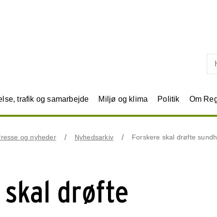
Skip til primært indhold
se, trafik og samarbejde
Miljø og klima
Politik
Om Reg
resse og nyheder
Nyhedsarkiv
Forskere skal drøfte sund
 skal drøfte