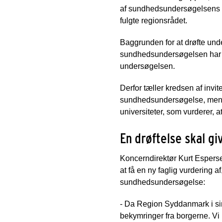
af sundhedsundersøgelsens res
fulgte regionsrådet.
Baggrunden for at drøfte unde
sundhedsundersøgelsen har mø
undersøgelsen.
Derfor tæller kredsen af invi
sundhedsundersøgelse, men og
universiteter, som vurderer, at
En drøftelse skal gi
Koncerndirektør Kurt Esperse
at få en ny faglig vurdering 
sundhedsundersøgelse:
- Da Region Syddanmark i sin
bekymringer fra borgerne. Vi 