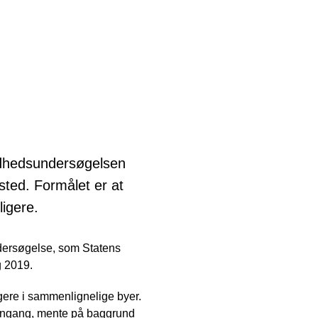
undhedsundersøgelsen
sted. Formålet er at
ligere.
undersøgelse, som Statens
g 2019.
ere i sammenlignelige byer.
 dengang, mente på baggrund