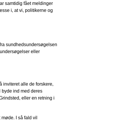
har samtidig fået meldinger
se i, at vi, politikerne og
n fra sundhedsundersøgelsen
undersøgelser eller
 inviteret alle de forskere,
il byde ind med deres
Grindsted, eller en retning i
møde. I så fald vil