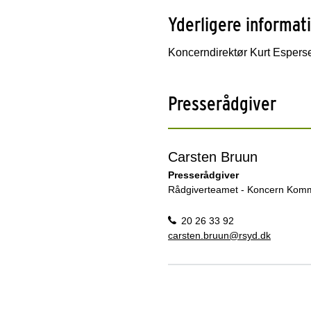
Yderligere informat
Koncerndirektør Kurt Espers
Presserådgiver
Carsten Bruun
Presserådgiver
Rådgiverteamet - Koncern Komm
20 26 33 92
carsten.bruun@rsyd.dk