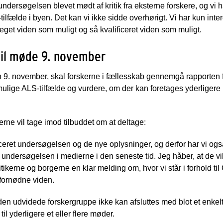
ndersøgelsen blevet mødt af kritik fra eksterne forskere, og vi 
lfælde i byen. Det kan vi ikke sidde overhørigt. Vi har kun interes
eget viden som muligt og så kvalificeret viden som muligt.
til møde 9. november
en 9. november, skal forskerne i fællesskab gennemgå rapporte
lige ALS-tilfælde og vurdere, om der kan foretages yderligere 
erne vil tage imod tilbuddet om at deltage:
lificeret undersøgelsen og de nye oplysninger, og derfor har vi også
il undersøgelsen i medierne i den seneste tid. Jeg håber, at de v
tikerne og borgerne en klar melding om, hvor vi står i forhold til 
n fornødne viden.
 den udvidede forskergruppe ikke kan afsluttes med blot et enkelt 
il yderligere et eller flere møder.