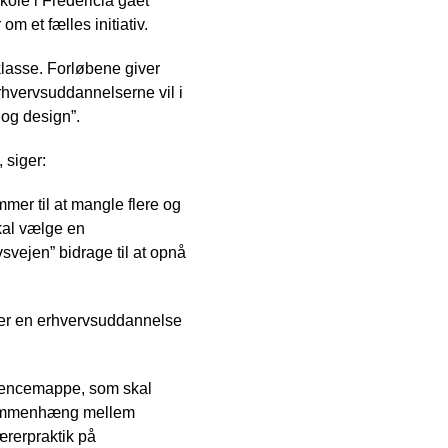
ole i Fredericia gået
 et fælles initiativ.
 klasse. Forløbene giver
rhvervsuddannelserne vil i
 og design”.
 siger:
mer til at mangle flere og
skal vælge en
vsvejen” bidrage til at opnå
ælger en erhvervsuddannelse
etencemappe, som skal
s sammenhæng mellem
ærerpraktik på