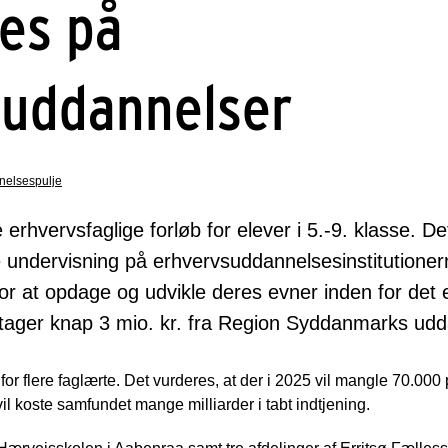
es på
suddannelser
elsespulje
kle erhvervsfaglige forløb for elever i 5.-9. klasse. 
 undervisning på erhvervsuddannelsesinstitutionern
or at opdage og udvikle deres evner inden for det 
dtager knap 3 mio. kr. fra Region Syddanmarks udd
or flere faglærte. Det vurderes, at der i 2025 vil mangle 70.00
l koste samfundet mange milliarder i tabt indtjening.