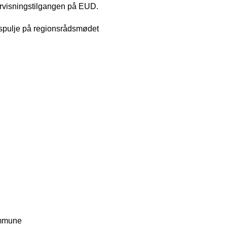
ervisningstilgangen på EUD.
spulje på regionsrådsmødet
ommune