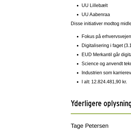
UU Lillebælt
UU Aabenraa
Disse initiativer modtog mi
Fokus på erhvervsvejen 
Digitalisering i faget (3
EUD Merkantil går digita
Science og anvendt tekn
Industrien som karrierev
I alt: 12.824.481,90 kr.
Yderligere oplysnin
Tage Petersen