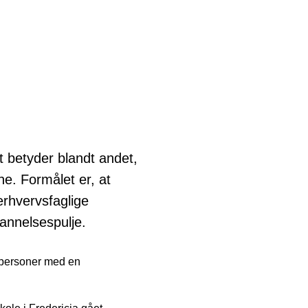
Det betyder blandt andet,
e. Formålet er, at
erhvervsfaglige
annelsespulje.
0 personer med en