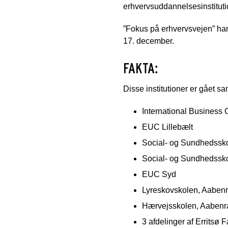
erhvervsuddannelsesinstituti
”Fokus på erhvervsvejen” ha
17. december.
FAKTA:
Disse institutioner er gået s
International Business 
EUC Lillebælt
Social- og Sundhedssko
Social- og Sundhedssk
EUC Syd
Lyreskovskolen, Aabe
Hærvejsskolen, Aaben
3 afdelinger af Errits