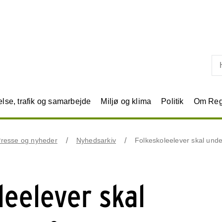
Skip til primært indhold
se, trafik og samarbejde
Miljø og klima
Politik
Om Reg
resse og nyheder
Nyhedsarkiv
Folkeskoleelever skal und
leelever skal