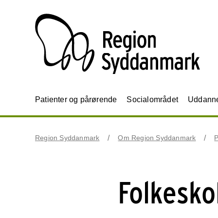
Patienter og pårørende
Socialområdet
Uddannel
Region Syddanmark
Om Region Syddanmark
P
Folkesko