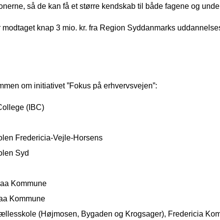
onerne, så de kan få et større kendskab til både fagene og und
r modtaget knap 3 mio. kr. fra Region Syddanmarks uddannelse
ammen om initiativet ”Fokus på erhvervsvejen”:
College (IBC)
len Fredericia-Vejle-Horsens
olen Syd
nraa Kommune
raa Kommune
ø Fællesskole (Højmosen, Bygaden og Krogsager), Fredericia K