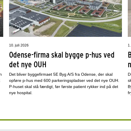
10. juli 2026
1.
Odense-firma skal bygge p-hus ved
det nye OUH
n
Det bliver byggefirmaet 5E Byg A/S fra Odense, der skal
D
k
opføre p-hus med 600 parkeringspladser ved det nye OUH.
s
P-huset skal stå færdigt, før første patient rykker ind på det
B
nye hospital.
f