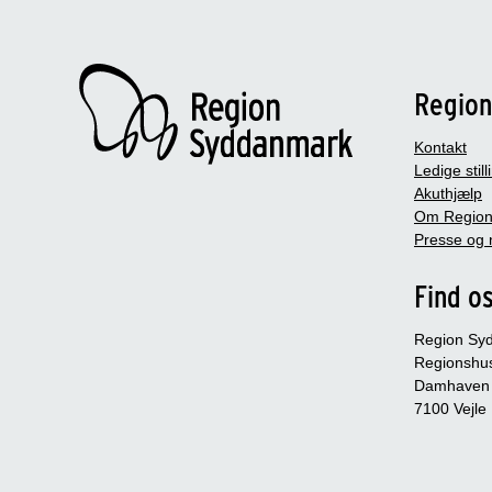
Regio
Kontakt
Ledige still
Akuthjælp
Om Region
Presse og 
Find o
Region Sy
Regionshu
Damhaven
7100 Vejle