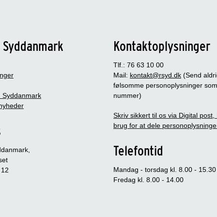
n Syddanmark
Kontaktoplysninger
Tlf.: 76 63 10 00
inger
Mail:
kontakt@rsyd.dk
(Send aldr
følsomme personoplysninger so
 Syddanmark
nummer)
nyheder
Skriv sikkert til os via Digital post
brug for at dele personoplysninge
s
Telefontid
ddanmark,
set
Mandag - torsdag kl. 8.00 - 15.30
 12
Fredag kl. 8.00 - 14.00