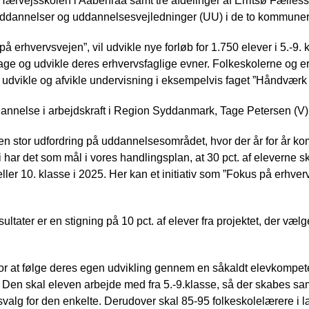
Hærvejsskolen i Aabenraa samt tre afdelinger af Erritsø Fællessk
dannelser og uddannelsesvejledninger (UU) i de to kommuner om
 på erhvervsvejen”, vil udvikle nye forløb for 1.750 elever i 5.-9.
age og udvikle deres erhvervsfaglige evner. Folkeskolerne og e
, udvikle og afvikle undervisning i eksempelvis faget ”Håndværk
annelse i arbejdskraft i Region Syddanmark, Tage Petersen (V),
en stor udfordring på uddannelsesområdet, hvor der år for år kom
 vi har det som mål i vores handlingsplan, at 30 pct. af eleverne 
ller 10. klasse i 2025. Her kan et initiativ som ”Fokus på erhver
resultater er en stigning på 10 pct. af elever fra projektet, der v
for at følge deres egen udvikling gennem en såkaldt elevkomp
et. Den skal eleven arbejde med fra 5.-9.klasse, så der skabe
lg for den enkelte. Derudover skal 85-95 folkeskolelærere i l