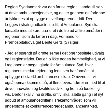
Region Syddanmark var den første region i landet til selv
at drive ambulancetjeneste, og det er gennem de forløbne
år lykkedes at opbygge en velfungerende drift. Der
lægges i strategiudkastet op til, at Ambulance Syd skal
forsætte med at køre uændret i de tre ud af fire områder i
regionen, som de kører i i dag. Formand for
Præhospitaludvalget Bente Gertz (S) siger:
- Jeg er spændt på drøftelserne i det præhospitale udvalg
og i regionsrådet. Det er jo ikke nogen hemmelighed, at vi
i regionen er meget glade for Ambulance Syd, hvor
regionens medarbejdere og ledelsen har formået at
opbygge et stærkt ambulanceselskab. Omvendt er vi
også opmærksomme på, at flere leverandører er med til at
drive innovation og kvalitetsudvikling frem på forskellig
vis. Derfor skal vi nu drøfte, om vi skal sætte gang i et nyt
udbud af ambulancedriften i Trekantområdet, som vil
understøtte et konkurrencepræget ambulancemarked.