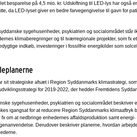
let besparelse på 4,5 mio. kr. Udskiftning til LED-lys har også e
te, da LED-lyset giver en bedre farvegengivelse til gavn for pa
syddanske sygehusenheder, psykiatrien og socialområdet står i
edernes klimaberegninger og til tværregionale projekter, som fx et
ygtige indkøb, investeringer i fossilfrie energikilder som solcell
leplanerne
 sit strategiske afsæt i Region Syddanmarks klimastrategi, som
e udviklingsstrategi for 2019-2022, der hedder Fremtidens Sydda
ske sygehusenheder, psykiatrien og socialområdet beskriver en
tænkes igangsat for at reducere Region Syddanmarks klimaaftry
r fx om at nedbringe enhedernes affaldsproduktion samt energi- 
 genanvendelse. Derudover beskriver planerne, hvordan arbejde
hederne.