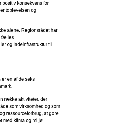
n positiv konsekvens for
tientoplevelsen og
kke alene. Regionsrådet har
 fælles
er og ladeinfrastruktur til
 er en af de seks
nmark.
 række aktiviteter, der
k både som virksomhed og som
og ressourceforbrug, at gøre
t med klima og miljø