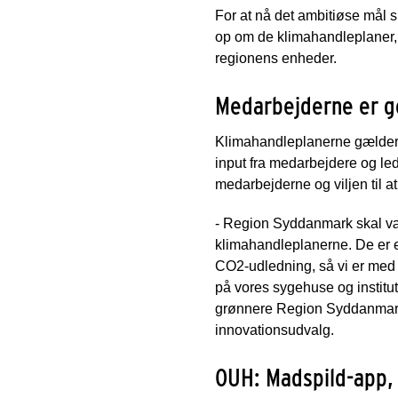
For at nå det ambitiøse mål 
op om de klimahandleplaner, 
regionens enheder.
Medarbejderne er go
Klimahandleplanerne gælder f
input fra medarbejdere og le
medarbejderne og viljen til a
- Region Syddanmark skal vær
klimahandleplanerne. De er e
CO2-udledning, så vi er med t
på vores sygehuse og institut
grønnere Region Syddanmark
innovationsudvalg.
OUH: Madspild-app,