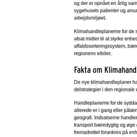
og der er opnået en årlig sam
sygehusets patienter og ansat
arbejdsmiljøet.
Klimahandleplanerne for de 
afsat midler til at styrke enh
affaldssorteringssystem, bæred
regionens elbiler.
Fakta om Klimahand
De nye klimahandleplaner har
delstrategier i den regional
Handleplanerne for de syddan
allerede er i gang eller på
geografi. Indsatserne handle
transport bæredygtig og øge
fremadrettet forankres på en