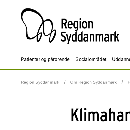
Patienter og pårørende
Socialområdet
Uddannel
Region Syddanmark
Om Region Syddanmark
P
Klimahan