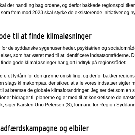
skal der handling bag ordene, og derfor bakkede regionspolitik
som frem mod 2023 skal styrke de eksisterende initiativer og n
de til at finde klimaløsninger
or de syddanske sygehusenheder, psykiatrien og socialområdet,
delser, som har været med til at identificere indsatsområderne.
t finde gode klimaløsninger har gjort indtryk på regionsrådet:
e et fyrtårn for den grønne omstilling, og derfor bakker region
n slags klimakompas, der sikrer, at alle vores indsatser sigter
il at bremse de globale klimaforandringer. Jeg ser det som en s
ioner bidrager til planerne og er med til at konkretisere de næs
, siger Karsten Uno Petersen (S), formand for Region Syddan
 adfærdskampagne og elbiler