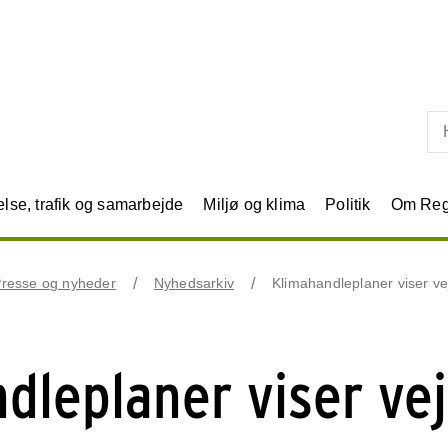
Skip til primært indhold
se, trafik og samarbejde
Miljø og klima
Politik
Om Reg
resse og nyheder
Nyhedsarkiv
Klimahandleplaner viser ve
dleplaner viser ve