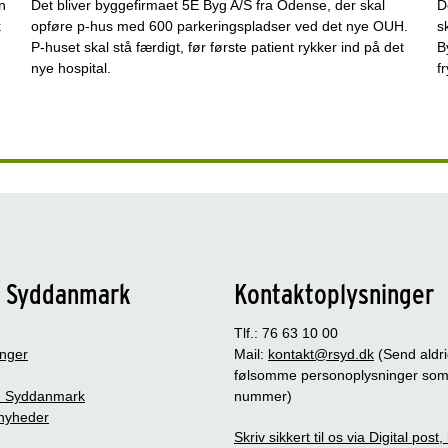
n
Det bliver byggefirmaet 5E Byg A/S fra Odense, der skal
D
k
opføre p-hus med 600 parkeringspladser ved det nye OUH.
s
P-huset skal stå færdigt, før første patient rykker ind på det
B
nye hospital.
f
n Syddanmark
Kontaktoplysninger
Tlf.: 76 63 10 00
inger
Mail:
kontakt@rsyd.dk
(Send aldr
følsomme personoplysninger so
 Syddanmark
nummer)
nyheder
Skriv sikkert til os via Digital post