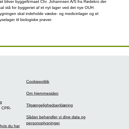
et bliver byggefirmaet Chr. Johannsen A/S fra Rødekro der
kal stå for byggeriet af et nyt lager ved det nye OUH.
ygningen skal indeholde væske- og medicinlager og et
ryselager til biologiske prøver.
Cookiepolitik
Om hjemmesiden
ig
Tilgængelighedserklæring
m CPR-
Sådan behandler vi dine data og
personoplysninger
, hvis du har