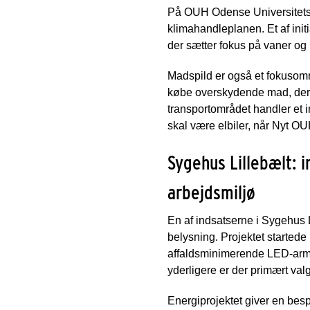
På OUH Odense Universitetsh
klimahandleplanen. Et af ini
der sætter fokus på vaner og 
Madspild er også et fokusomr
købe overskydende mad, der ikk
transportområdet handler et i
skal være elbiler, når Nyt OU
Sygehus Lillebælt: 
arbejdsmiljø
En af indsatserne i Sygehus L
belysning. Projektet startede 
affaldsminimerende LED-armatu
yderligere er der primært val
Energiprojektet giver en besp