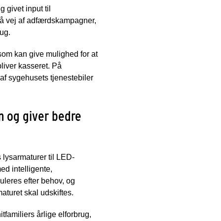
ivet input til
 på vej af adfærdskampagner,
ug.
som kan give mulighed for at
bliver kasseret. På
 af sygehusets tjenestebiler
n og giver bedre
 lysarmaturer til LED-
ed intelligente,
uleres efter behov, og
aturet skal udskiftes.
familiers årlige elforbrug,