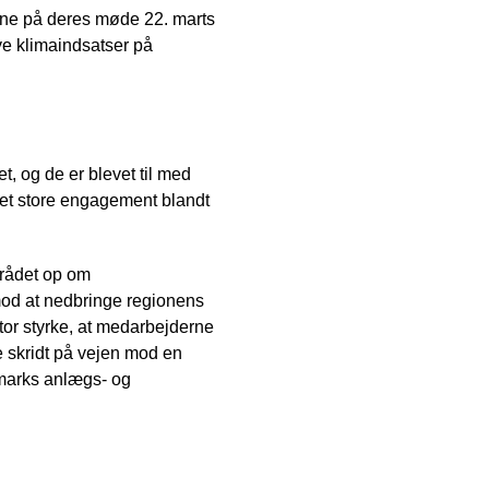
erne på deres møde 22. marts
ye klimaindsatser på
 og de er blevet til med
 Det store engagement blandt
srådet op om
 mod at nedbringe regionens
tor styrke, at medarbejderne
te skridt på vejen mod en
marks anlægs- og