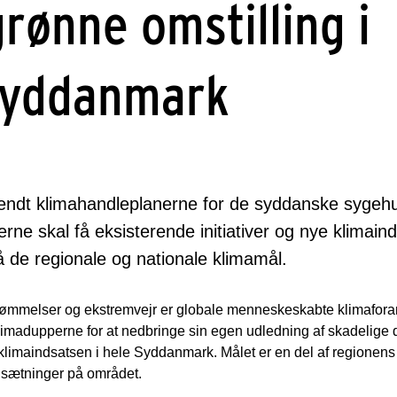
grønne omstilling i
Syddanmark
endt klimahandleplanerne for de syddanske sygehu
rne skal få eksisterende initiativer og nye klimaind
nå de regionale og nationale klimamål.
vømmelser og ekstremvejr er globale menneskeskabte klimaforan
madupperne for at nedbringe sin egen udledning af skadelige
 klimaindsatsen i hele Syddanmark. Målet er en del af regionens
lsætninger på området.