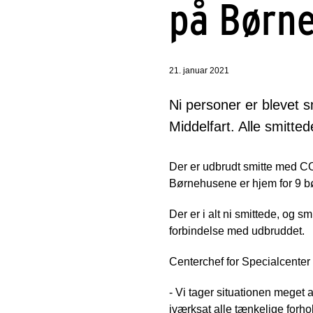
på Børne
21. januar 2021
Ni personer er blevet
Middelfart. Alle smitte
Der er udbrudt smitte med C
Børnehusene er hjem for 9 bø
Der er i alt ni smittede, og 
forbindelse med udbruddet.
Centerchef for Specialcente
- Vi tager situationen meget a
iværksat alle tænkelige forho