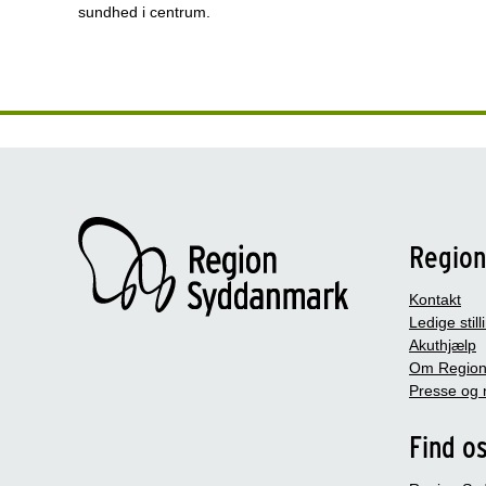
sundhed i centrum.
Regio
Kontakt
Ledige still
Akuthjælp
Om Region
Presse og 
Find o