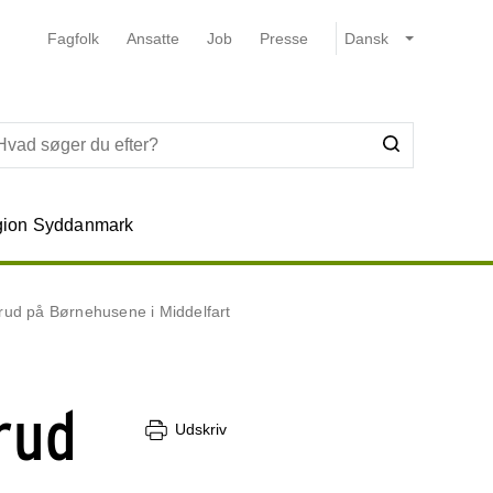
Fagfolk
Ansatte
Job
Presse
ion Syddanmark
brud på Børnehusene i Middelfart
rud
Udskriv