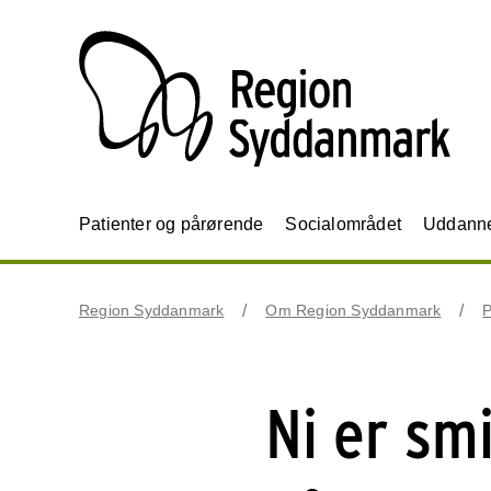
Patienter og pårørende
Socialområdet
Uddannel
Region Syddanmark
Om Region Syddanmark
P
Ni er sm