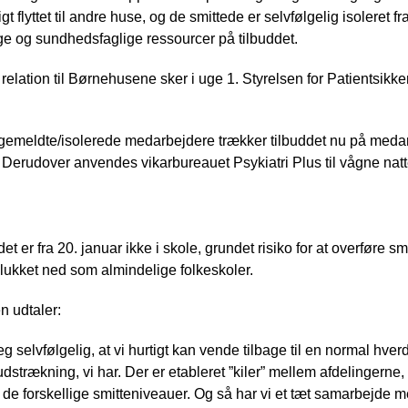
t flyttet til andre huse, og de smittede er selvfølgelig isoleret f
e og sundhedsfaglige ressourcer på tilbuddet.
 relation til Børnehusene sker i uge 1. Styrelsen for Patientsikk
ygemeldte/isolerede medarbejdere trækker tilbuddet nu på medar
Derudover anvendes vikarbureauet Psykiatri Plus til vågne natt
 er fra 20. januar ikke i skole, grundet risiko for at overføre sm
 lukket ned som almindelige folkeskoler.
n udtaler:
selvfølgelig, at vi hurtigt kan vende tilbage til en normal hverd
 udstrækning, vi har. Der er etableret ”kiler” mellem afdelingern
f de forskellige smitteniveauer. Og så har vi et tæt samarbejd