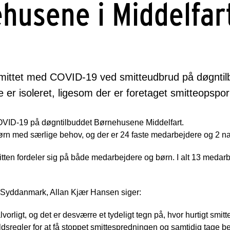
husene i Middelfar
 smittet med COVID-19 ved smitteudbrud på døgnti
de er isoleret, ligesom der er foretaget smitteopspo
OVID-19 på døgntilbuddet Børnehusene Middelfart.
rn med særlige behov, og der er 24 faste medarbejdere og 2 na
smitten fordeler sig på både medarbejdere og børn. I alt 13 medar
r Syddanmark, Allan Kjær Hansen siger:
lvorligt, og det er desværre et tydeligt tegn på, hvor hurtigt smi
ldsregler for at få stoppet smittespredningen og samtidig tage b