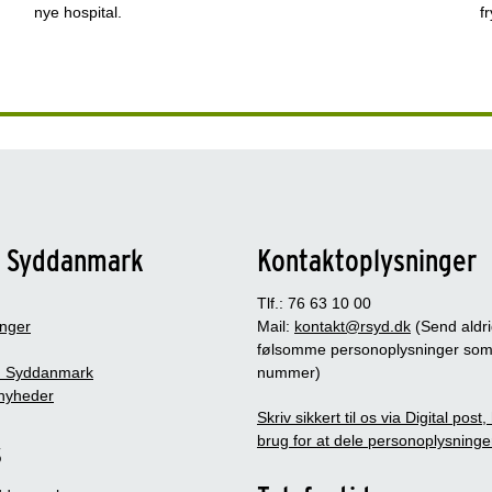
nye hospital.
f
n Syddanmark
Kontaktoplysninger
Tlf.: 76 63 10 00
inger
Mail:
kontakt@rsyd.dk
(Send aldr
følsomme personoplysninger so
 Syddanmark
nummer)
nyheder
Skriv sikkert til os via Digital post
brug for at dele personoplysninge
s