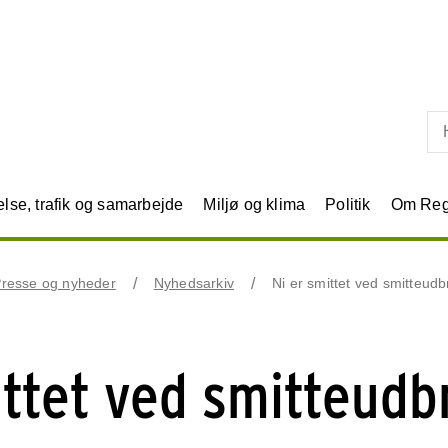
Skip til primært indhold
se, trafik og samarbejde
Miljø og klima
Politik
Om Reg
resse og nyheder
Nyhedsarkiv
Ni er smittet ved smitteud
ittet ved smitteudb