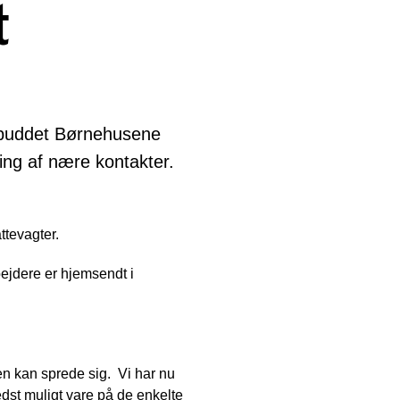
t
lbuddet Børnehusene
ring af nære kontakter.
ttevagter.
bejdere er hjemsendt i
tten kan sprede sig. Vi har nu
edst muligt vare på de enkelte