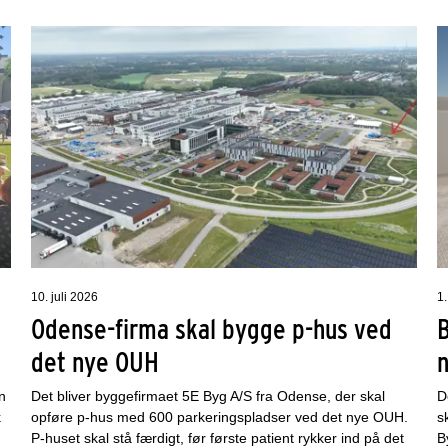
10. juli 2026
1.
Odense-firma skal bygge p-hus ved
det nye OUH
n
Det bliver byggefirmaet 5E Byg A/S fra Odense, der skal
D
k
opføre p-hus med 600 parkeringspladser ved det nye OUH.
s
P-huset skal stå færdigt, før første patient rykker ind på det
B