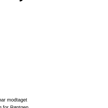
 har modtaget
g for Røntgen,