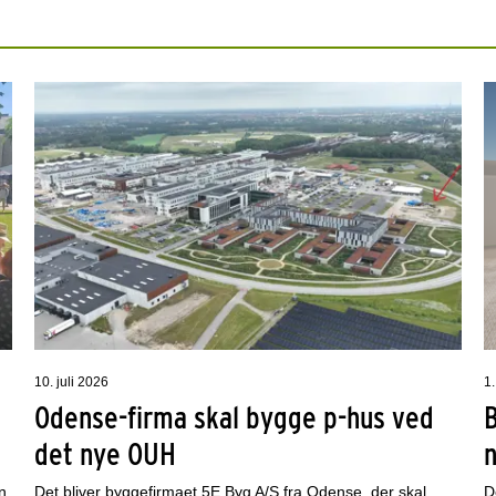
10. juli 2026
1.
Odense-firma skal bygge p-hus ved
det nye OUH
n
Det bliver byggefirmaet 5E Byg A/S fra Odense, der skal
D