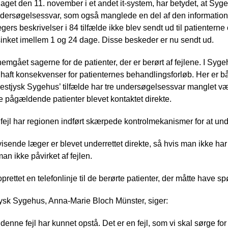
daget den 11. november i et andet it-system, har betydet, at Sy
dersøgelsessvar, som også manglede en del af den information,
rs beskrivelser i 84 tilfælde ikke blev sendt ud til patientern
sinket imellem 1 og 24 dage. Disse beskeder er nu sendt ud.
gået sagerne for de patienter, der er berørt af fejlene. I Syge
lde haft konsekvenser for patienternes behandlingsforløb. Her er
vestjysk Sygehus’ tilfælde har tre undersøgelsessvar manglet væ
 pågældende patienter blevet kontaktet direkte.
ejl har regionen indført skærpede kontrolmekanismer for at undg
isende læger er blevet underrettet direkte, så hvis man ikke ha
man ikke påvirket af fejlen.
ttet en telefonlinje til de berørte patienter, der måtte have spø
ysk Sygehus, Anna-Marie Bloch Münster, siger:
 denne fejl har kunnet opstå. Det er en fejl, som vi skal sørge fo