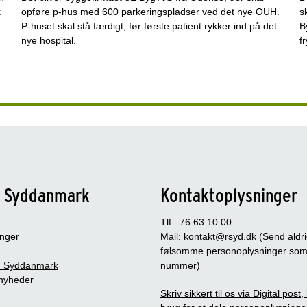
k
opføre p-hus med 600 parkeringspladser ved det nye OUH.
s
P-huset skal stå færdigt, før første patient rykker ind på det
B
nye hospital.
f
n Syddanmark
Kontaktoplysninger
Tlf.: 76 63 10 00
inger
Mail:
kontakt@rsyd.dk
(Send aldr
følsomme personoplysninger so
 Syddanmark
nummer)
nyheder
Skriv sikkert til os via Digital post