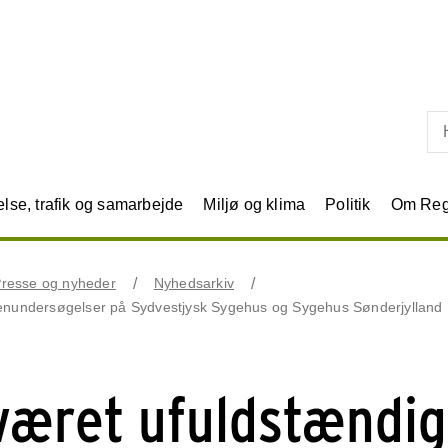
Skip til primært indhold
se, trafik og samarbejde
Miljø og klima
Politik
Om Reg
resse og nyheder
Nyhedsarkiv
genundersøgelser på Sydvestjysk Sygehus og Sygehus Sønderjylland
været ufuldstændig