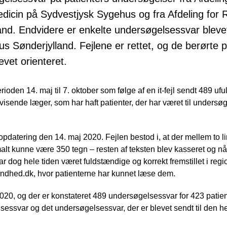
dicin på Sydvestjysk Sygehus og fra Afdeling for
nd. Endvidere er enkelte undersøgelsessvar blevet
 Sønderjylland. Fejlene er rettet, og de berørte p
vet orienteret.
ioden 14. maj til 7. oktober som følge af en it-fejl sendt 489 uf
visende læger, som har haft patienter, der har været til undersø
datering den 14. maj 2020. Fejlen bestod i, at der mellem to lin
t kunne være 350 tegn – resten af teksten blev kasseret og n
 dog hele tiden været fuldstændige og korrekt fremstillet i reg
undhed.dk, hvor patienterne har kunnet læse dem.
2020, og der er konstateret 489 undersøgelsessvar for 423 patient
sessvar og det undersøgelsessvar, der er blevet sendt til den 