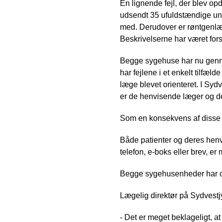
En lignende fejl, der blev op
udsendt 35 ufuldstændige un
med. Derudover er røntgenlæge
Beskrivelserne har været for
Begge sygehuse har nu gennem
har fejlene i et enkelt tilfæ
læge blevet orienteret. I Syd
er de henvisende læger og de
Som en konsekvens af disse f
Både patienter og deres henv
telefon, e-boks eller brev, er 
Begge sygehusenheder har opre
Lægelig direktør på Sydvestj
- Det er meget beklageligt, at