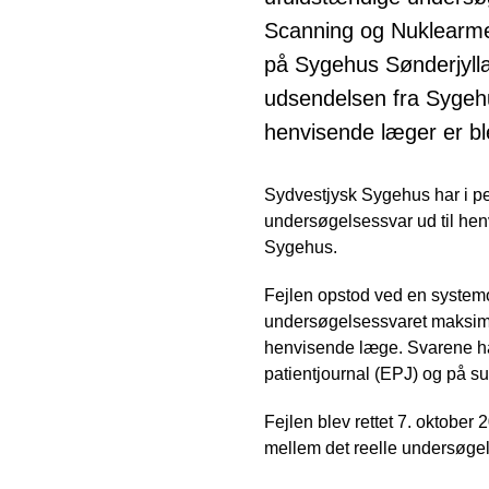
Scanning og Nuklearme
på Sygehus Sønderjylla
udsendelsen fra Sygehus
henvisende læger er ble
Sydvestjysk Sygehus har i per
undersøgelsessvar ud til hen
Sygehus.
Fejlen opstod ved en systemop
undersøgelsessvaret maksimal
henvisende læge. Svarene har
patientjournal (EPJ) og på s
Fejlen blev rettet 7. oktober 
mellem det reelle undersøgel