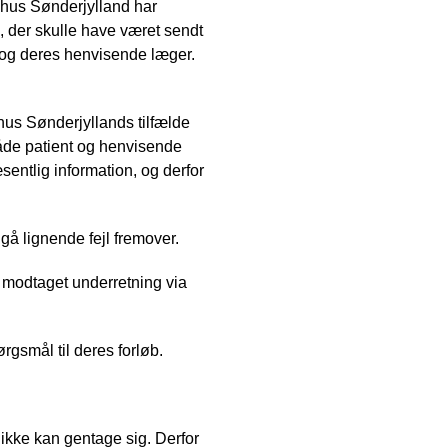
gehus Sønderjylland har
 der skulle have været sendt
e og deres henvisende læger.
hus Sønderjyllands tilfælde
 både patient og henvisende
sentlig information, og derfor
å lignende fejl fremover.
r modtaget underretning via
rgsmål til deres forløb.
r ikke kan gentage sig. Derfor