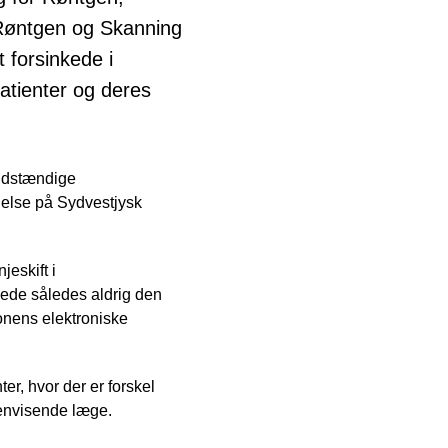
 Røntgen og Skanning
 forsinkede i
atienter og deres
uldstændige
gelse på Sydvestjysk
jeskift i
åede således aldrig den
ionens elektroniske
er, hvor der er forskel
henvisende læge.