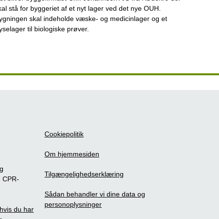
kal stå for byggeriet af et nyt lager ved det nye OUH.
ygningen skal indeholde væske- og medicinlager og et
ryselager til biologiske prøver.
Cookiepolitik
Om hjemmesiden
ig
Tilgængelighedserklæring
m CPR-
Sådan behandler vi dine data og
personoplysninger
, hvis du har