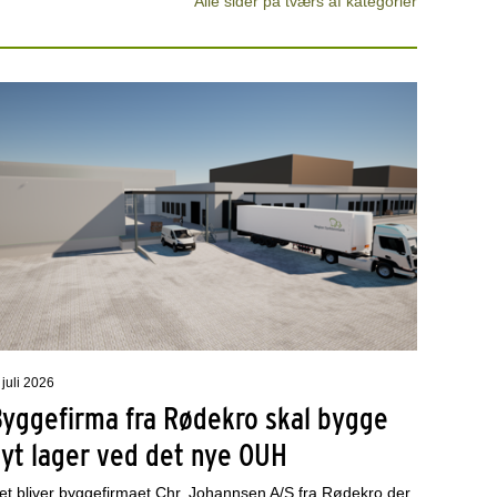
Alle sider på tværs af kategorier
 juli 2026
Byggefirma fra Rødekro skal bygge
nyt lager ved det nye OUH
et bliver byggefirmaet Chr. Johannsen A/S fra Rødekro der