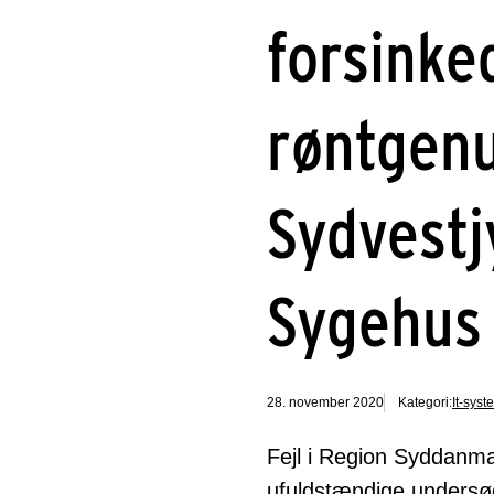
forsinke
røntgen
Sydvestj
Sygehus 
28. november 2020
Kategori:
It-syst
Fejl i Region Syddanma
ufuldstændige undersøg