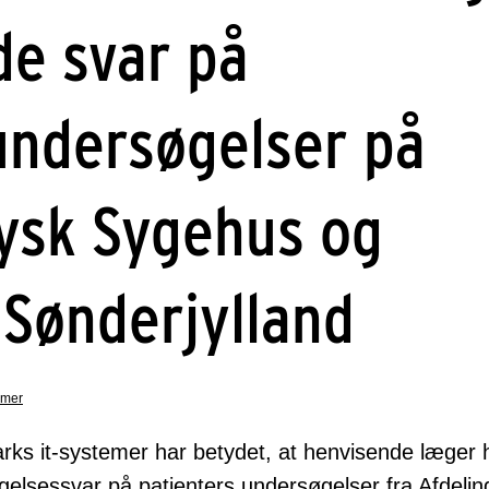
de svar på
undersøgelser på
ysk Sygehus og
Sønderjylland
emer
rks it-systemer har betydet, at henvisende læger
elsessvar på patienters undersøgelser fra Afdelin