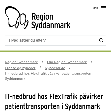
Skip til primært indhold
Menu
Region Syddanmark
Om Region Syddanmark
Presse og nyheder
Nyhedsarkiv
IT-nedbrud hos FlexTrafik påvirker patienttransporten i
Syddanmark
IT-nedbrud hos FlexTrafik påvirker
patienttransporten i Syddanmark