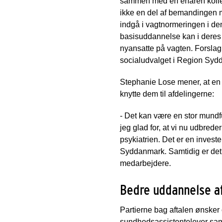
sammen med en erfaren kolle
ikke en del af bemandingen m
indgå i vagtnormeringen i de
basisuddannelse kan i deres 
nyansatte på vagten. Forslag
socialudvalget i Region Syd
Stephanie Lose mener, at en
knytte dem til afdelingerne:
- Det kan være en stor mundful
jeg glad for, at vi nu udbrede
psykiatrien. Det er en investe
Syddanmark. Samtidig er det 
medarbejdere.
Bedre uddannelse a
Partierne bag aftalen ønsker 
sundhedsassistentelever samt 