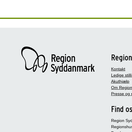
Regio
Kontakt
Ledige still
Akuthjælp
Om Region
Presse og 
Find o
Region Sy
Regionshu