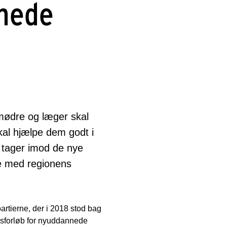
nnede
mødre og læger skal
skal hjælpe dem godt i
er tager imod de nye
se med regionens
rtierne, der i 2018 stod bag
onsforløb for nyuddannede