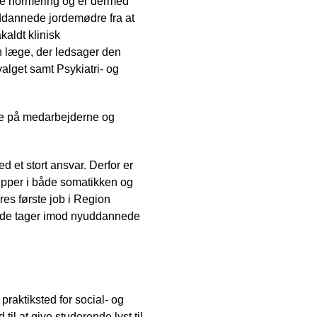
le normering og er dermed
uddannede jordemødre fra at
aldt klinisk
en læge, der ledsager den
alget samt Psykiatri- og
de på medarbejderne og
d et stort ansvar. Derfor er
grupper i både somatikken og
eres første job i Region
år de tager imod nyuddannede
raktiksted for social- og
l at give studerende lyst til