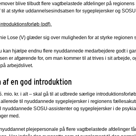
emover blive tilbudt flere vagtbelastede afdelinger på regionens
 til at styrke uddannelsesindsatsen for sygeplejersker og SOSU-
troduktionsforløb (pdf).
 Lose (V) glæder sig over muligheden for at styrke regionen s
i nu kan hjælpe endnu flere nyuddannede medarbejdere godt i g
sen er afgørende for, om man kommer til at trives i sit arbejde, 
 på arbejdslivet.
 af en god introduktion
o. kr. i alt – skal gå til at udbrede særlige introduktionsforløb t
 allerede til nyuddannede sygeplejersker i regionens fællesaku
il nyuddannede SOSU-assistenter og sygeplejersker i de psykia
inger med.
yuddannet plejepersonale på flere vagtbelastede afdelinger får