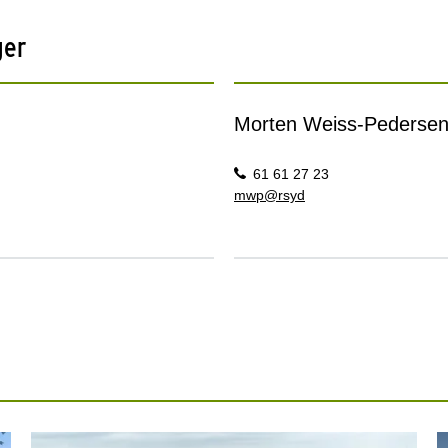
ger
Morten Weiss-Pederse
61 61 27 23
mwp@rsyd