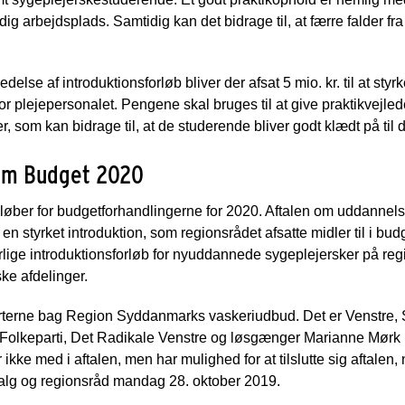
ig arbejdsplads. Samtidig kan det bidrage til, at færre falder fr
redelse af introduktionsforløb bliver der afsat 5 mio. kr. til at st
 plejepersonalet. Pengene skal bruges til at give praktikvejled
 som kan bidrage til, at de studerende bliver godt klædt på til 
 om Budget 2020
rløber for budgetforhandlingerne for 2020. Aftalen om uddannels
en styrket introduktion, som regionsrådet afsatte midler til i bu
 særlige introduktionsforløb for nyuddannede sygeplejersker på re
ke afdelinger.
arterne bag Region Syddanmarks vaskeriudbud. Det er Venstre, 
 Folkeparti, Det Radikale Venstre og løsgænger Marianne Mørk 
 ikke med i aftalen, men har mulighed for at tilslutte sig aftale
lg og regionsråd mandag 28. oktober 2019.