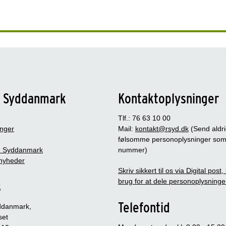
n Syddanmark
Kontaktoplysninger
Tlf.: 76 63 10 00
inger
Mail:
kontakt@rsyd.dk
(Send aldr
følsomme personoplysninger so
 Syddanmark
nummer)
nyheder
Skriv sikkert til os via Digital post
brug for at dele personoplysninge
s
Telefontid
ddanmark,
set