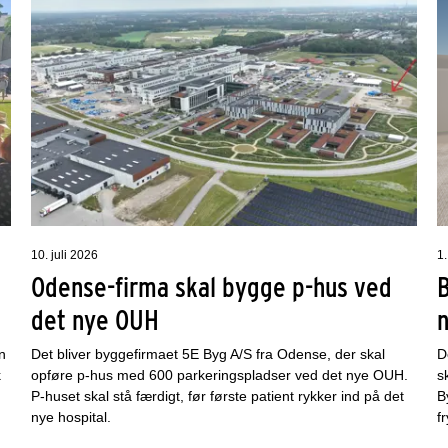
10. juli 2026
1.
Odense-firma skal bygge p-hus ved
det nye OUH
n
Det bliver byggefirmaet 5E Byg A/S fra Odense, der skal
D
k
opføre p-hus med 600 parkeringspladser ved det nye OUH.
s
P-huset skal stå færdigt, før første patient rykker ind på det
B
nye hospital.
f