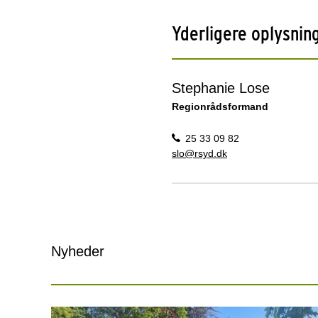
Yderligere oplysnin
Stephanie Lose
Regionrådsformand
25 33 09 82
slo@rsyd.dk
Nyheder