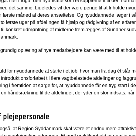
ga. Her indgår den nyansatte som et supplement til den norma
ed det samme. Ligeledes vil der være penge til at friholde ny
n første måned af deres ansættelse. Og nyuddannede læger i såk
to første uger på afdelingen få hjælp og rådgivning af en erfar
 til konkret udmøntning af midlerne fremlægges af Sundhedsudv
danmark.
 grundig oplæring af nye medarbejdere kan være med til at hol
d for nyuddannede at starte i et job, hvor man fra dag ét står me
r introduktionsforløbet til flere vagtbelastede afdelinger og fag
ring i fremtiden at sørge for, at nyuddannede får en tryg start i d
en håndsrækning til de afdelinger, der yder en stor indsats, n
f plejepersonale
også, at Region Syddanmark skal være et endnu mere attraktivt p
sygeplejerskestuderende. Et godt praktikophold er nemlig med ti