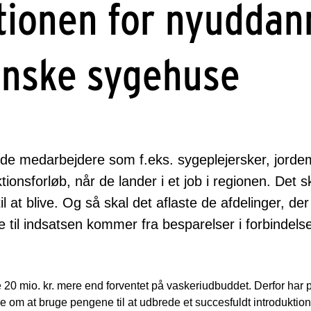
tionen for nyudda
anske sygehuse
de medarbejdere som f.eks. sygeplejersker, jorde
tionsforløb, når de lander i et job i regionen. Det 
il at blive. Og så skal det aflaste de afdelinger, d
til indsatsen kommer fra besparelser i forbindel
 mio. kr. mere end forventet på vaskeriudbuddet. Derfor har pa
le om at bruge pengene til at udbrede et succesfuldt introdukti