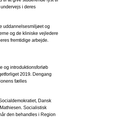
a undervejs i deres
yrke uddannelsesmiljøet og
erne og de kliniske vejledere
deres fremtidige arbejde.
e og introduktionsforløb
dgetforliget 2019. Dengang
gionens fælles
Socialdemokratiet, Dansk
Mathiesen. Socialistisk
n, når den behandles i Region