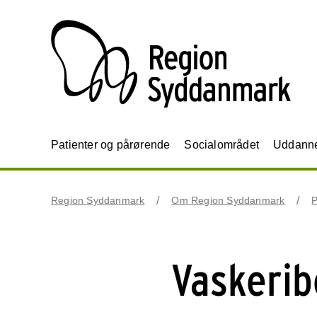
Patienter og pårørende
Socialområdet
Uddannel
Region Syddanmark
Om Region Syddanmark
P
Vaskerib