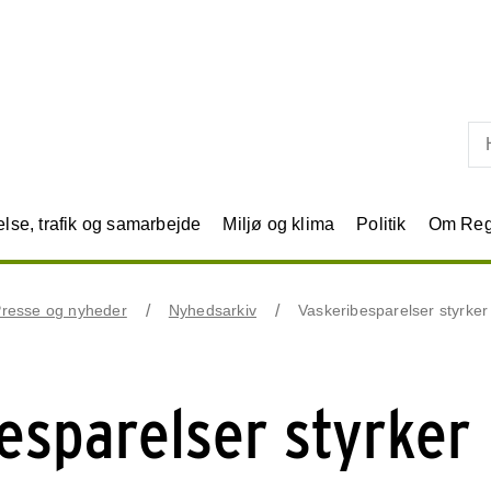
Skip til primært indhold
se, trafik og samarbejde
Miljø og klima
Politik
Om Reg
resse og nyheder
Nyhedsarkiv
Vaskeribesparelser styrke
esparelser styrker