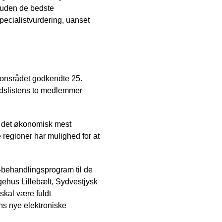
suden de bedste
 specialistvurdering, uanset
gionsrådet godkendte 25.
hedslistens to medlemmer
ed det økonomisk mest
e regioner har mulighed for at
d-behandlingsprogram til de
gehus Lillebælt, Sydvestjysk
kal være fuldt
ns nye elektroniske