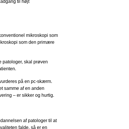
 adgang til højt
 konventionel mikroskopi som
 mikroskopi som den primære
e patologer, skal prøven
atienten.
 vurderes på en pc-skærm.
 det samme af en anden
ering – er sikker og hurtig.
dannelsen af patologer til at
valiteten falde, så er en