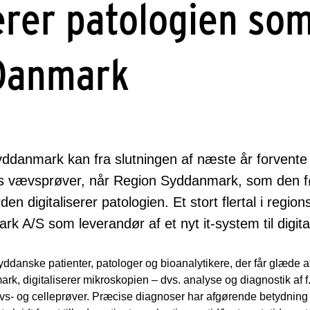
serer patologien so
 Danmark
yddanmark kan fra slutningen af næste år forvente 
res vævsprøver, når Region Syddanmark, som den f
den digitaliserer patologien. Et stort flertal i regio
 A/S som leverandør af et nyt it-system til digital
syddanske patienter, patologer og bioanalytikere, der får glæde
ark, digitaliserer mikroskopien – dvs. analyse og diagnostik af
vs- og celleprøver. Præcise diagnoser har afgørende betydning