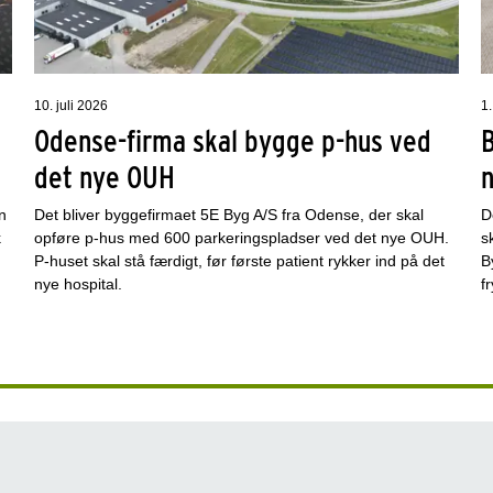
10. juli 2026
1.
Odense-firma skal bygge p-hus ved
det nye OUH
n
Det bliver byggefirmaet 5E Byg A/S fra Odense, der skal
D
k
opføre p-hus med 600 parkeringspladser ved det nye OUH.
s
P-huset skal stå færdigt, før første patient rykker ind på det
B
nye hospital.
f