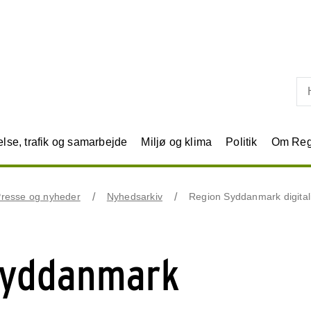
Skip til primært indhold
se, trafik og samarbejde
Miljø og klima
Politik
Om Reg
resse og nyheder
Nyhedsarkiv
Region Syddanmark digital
Syddanmark