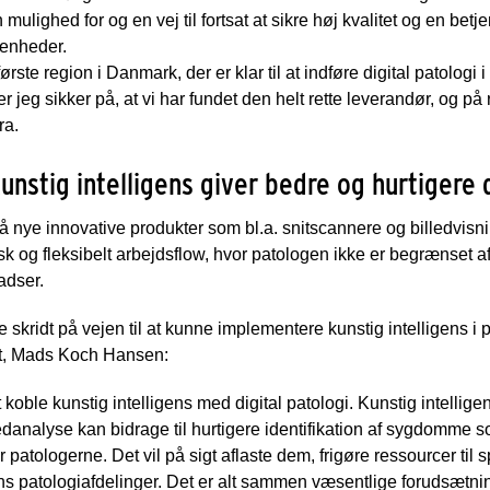
 mulighed for og en vej til fortsat at sikre høj kvalitet og en betj
enheder.
ørste region i Danmark, der er klar til at indføre digital patologi
jeg sikker på, at vi har fundet den helt rette leverandør, og p
ra.
kunstig intelligens giver bedre og hurtigere
på nye innovative produkter som bl.a. snitscannere og billedvis
isk og fleksibelt arbejdsflow, hvor patologen ikke er begrænset a
adser.
e skridt på vejen til at kunne implementere kunstig intelligens i 
lt, Mads Koch Hansen:
t koble kunstig intelligens med digital patologi. Kunstig intelligens 
danalyse kan bidrage til hurtigere identifikation af sygdomme s
patologerne. Det vil på sigt aflaste dem, frigøre ressourcer til sp
 patologiafdelinger. Det er alt sammen væsentlige forudsætninge