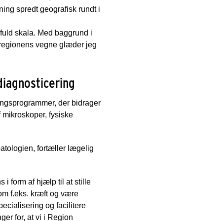
ening spredt geografisk rundt i
 i fuld skala. Med baggrund i
å regionens vegne glæder jeg
 diagnosticering
ningsprogrammer, der bidrager
f mikroskoper, fysiske
patologien, fortæller lægelig
i form af hjælp til at stille
om f.eks. kræft og være
ecialisering og facilitere
r for, at vi i Region