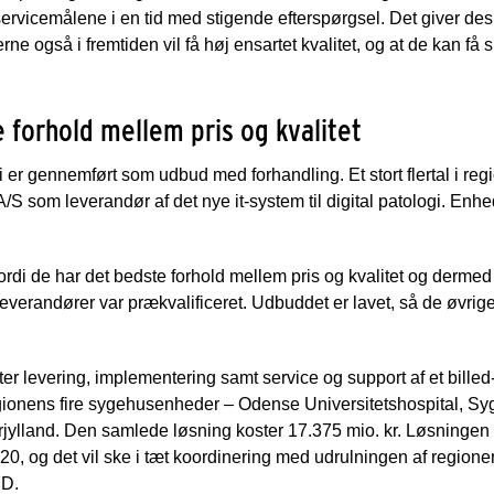
rvicemålene i en tid med stigende efterspørgsel. Det giver de
erne også i fremtiden vil få høj ensartet kvalitet, og at de kan få
 forhold mellem pris og kvalitet
 er gennemført som udbud med forhandling. Et stort flertal i re
S som leverandør af det nye it-system til digital patologi. En
ordi de har det bedste forhold mellem pris og kvalitet og derm
 leverandører var prækvalificeret. Udbuddet er lavet, så de øvrig
er levering, implementering samt service og support af et bille
regionens fire sygehusenheder – Odense Universitetshospital, Sy
lland. Den samlede løsning koster 17.375 mio. kr. Løsningen s
0, og det vil ske i tæt koordinering med udrulningen af regione
YD.