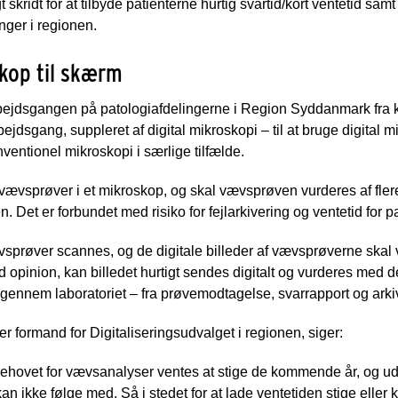
gt skridt for at tilbyde patienterne hurtig svartid/kort ventetid samt
nger i regionen.
skop til skærm
arbejdsgangen på patologiafdelingerne i Region Syddanmark fra
jdsgang, suppleret af digital mikroskopi – til at bruge digital
ventionel mikroskopi i særlige tilfælde.
f vævsprøver i et mikroskop, og skal vævsprøven vurderes af fler
Det er forbundet med risiko for fejlarkivering og ventetid for p
vsprøver scannes, og de digitale billeder af vævsprøverne skal
d opinion, kan billedet hurtigt sendes digitalt og vurderes med
 gennem laboratoriet – fra prøvemodtagelse, svarrapport og arkiv
er formand for Digitaliseringsudvalget i regionen, siger:
g behovet for vævsanalyser ventes at stige de kommende år, og ud
 ikke følge med. Så i stedet for at lade ventetiden stige eller k