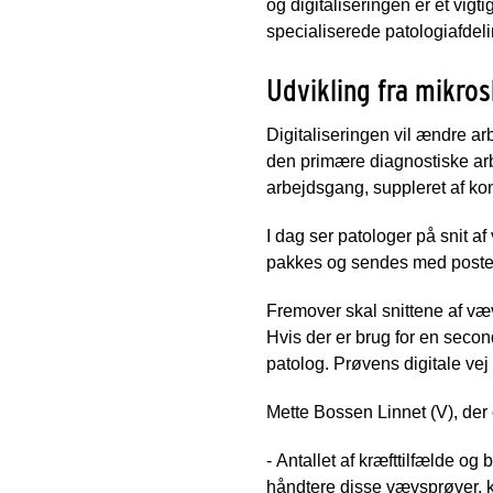
og digitaliseringen er et vigti
specialiserede patologiafdeli
Udvikling fra mikro
Digitaliseringen vil ændre 
den primære diagnostiske arbe
arbejdsgang, suppleret af kon
I dag ser patologer på snit a
pakkes og sendes med posten. 
Fremover skal snittene af væ
Hvis der er brug for en secon
patolog. Prøvens digitale vej
Mette Bossen Linnet (V), der 
- Antallet af kræfttilfælde o
håndtere disse vævsprøver, kan