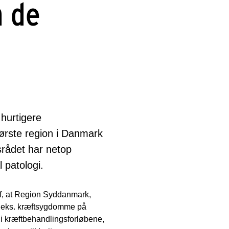
m de
hurtigere
ørste region i Danmark
nsrådet har netop
 patologi.
 af, at Region Syddanmark,
 f.eks. kræftsygdomme på
 i kræftbehandlingsforløbene,