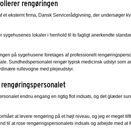
rollerer rengøringen
 af et eksternt firma, Dansk Servicerådgivning, der undersøger k
er sygehusenes lokaler i henhold til to fagligt anerkendte stan
ingen på sygehusene foretages af professionelt rengøringspers
ale. Sundhedspersonalet rengør typisk medicinsk udstyr som a
rdinære rullevogne med plejeudstyr.
a rengøringspersonalet
ersonalet endnu engang en rigtig flot indsats, og det glæder 
rmået at levere rengøring på et højt niveau, og jeg er meget til
rund til at rose rengøringspersonalets indsats og arbejde med at f