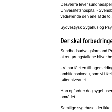
Desværre lever sundhedsperso
Universitetshospital - Svend
vedrørende den ene af de to 
Sydvestjysk Sygehus og Psyki
Der skal forbedring
Sundhedsudvalgsformand Poul-
at rengøringstallene bliver b
- Vi har fået en tilbagemeld
ambitionsniveau, som vi i fæll
løfter niveauet.
Han opfordrer dog sygehusene
området.
Samtlige sygehuse, der ikke b