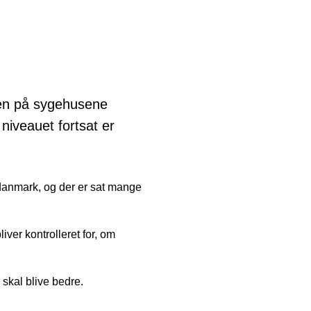
en på sygehusene
niveauet fortsat er
danmark, og der er sat mange
iver kontrolleret for, om
n skal blive bedre.