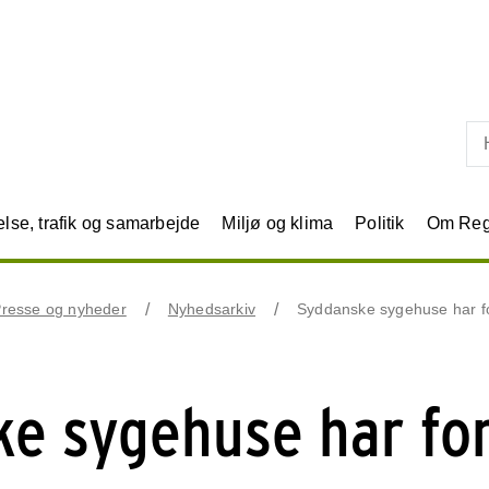
Skip til primært indhold
se, trafik og samarbejde
Miljø og klima
Politik
Om Reg
resse og nyheder
Nyhedsarkiv
Syddanske sygehuse har fo
e sygehuse har for