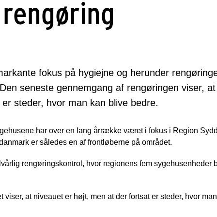
 rengøring
rkante fokus på hygiejne og herunder rengøring
. Den seneste gennemgang af rengøringen viser, at 
t er steder, hvor man kan blive bedre.
gehusene har over en lang årrække været i fokus i Region Syd
ddanmark er således en af frontløberne på området.
halvårlig rengøringskontrol, hvor regionens fem sygehusenheder bl
t viser, at niveauet er højt, men at der fortsat er steder, hvor ma