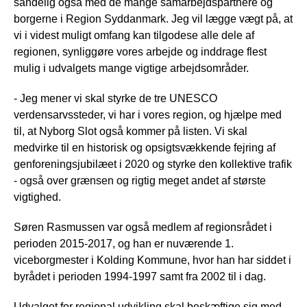
sandelig også med de mange samarbejdspartnere og
borgerne i Region Syddanmark. Jeg vil lægge vægt på, at
vi i videst muligt omfang kan tilgodese alle dele af
regionen, synliggøre vores arbejde og inddrage flest
mulig i udvalgets mange vigtige arbejdsområder.
- Jeg mener vi skal styrke de tre UNESCO
verdensarvssteder, vi har i vores region, og hjælpe med
til, at Nyborg Slot også kommer på listen. Vi skal
medvirke til en historisk og opsigtsvækkende fejring af
genforeningsjubilæet i 2020 og styrke den kollektive trafik
- også over grænsen og rigtig meget andet af største
vigtighed.
Søren Rasmussen var også medlem af regionsrådet i
perioden 2015-2017, og han er nuværende 1.
viceborgmester i Kolding Kommune, hvor han har siddet i
byrådet i perioden 1994-1997 samt fra 2002 til i dag.
Udvalget for regional udvikling skal beskæftige sig med