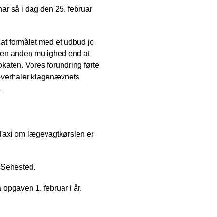
ar så i dag den 25. februar
, at formålet med et udbud jo
ingen anden mulighed end at
katen. Vores forundring førte
u overhaler klagenævnets
.
Taxi om lægevagtkørslen er
s Sehested.
 opgaven 1. februar i år.