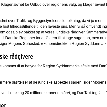
l Klagenævnet for Udbud over regionens valg, og klagenævnet h
ndret over Trafik- og Byggestyrelsens fortolkning, da vi jo mener
e løst tilfredsstillende til den laveste pris. Men vi så omvendt 
 som også blev bakket op af vores juridiske rådgiver Kammeradvo
vet til Danske Regioner for at få dem til at tage sagen op, men n
siger Mogens Sehested, økonomidirektør i Region Syddanmark
iske rådgivere
 kommer til at betyde for Region Syddanmarks aftale med Dan
ærmere drøftelser af de juridiske aspekter i sagen, siger Mogen
 til omkring 20 millioner kroner om året, og DanTaxi tog fat på
ger