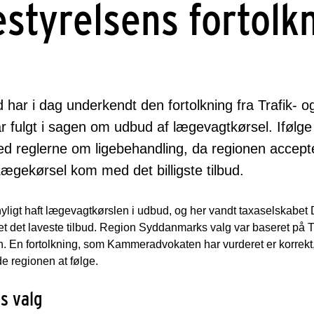
styrelsens fortolk
har i dag underkendt den fortolkning fra Trafik- 
fulgt i sagen om udbud af lægevagtkørsel. Ifølg
med reglerne om ligebehandling, da regionen accepte
ægekørsel kom med det billigste tilbud.
yligt haft lægevagtkørslen i udbud, og her vandt taxaselskabe
 det laveste tilbud. Region Syddanmarks valg var baseret på T
gen. En fortolkning, som Kammeradvokaten har vurderet er korre
e regionen at følge.
s valg