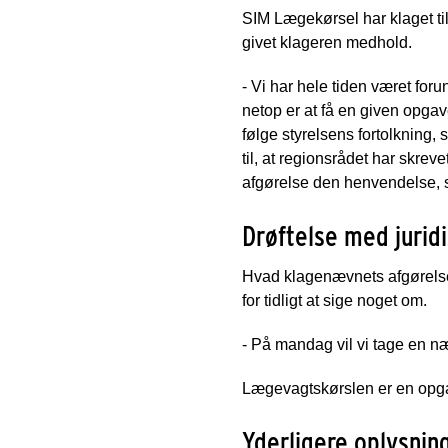
SIM Lægekørsel har klaget ti
givet klageren medhold.
- Vi har hele tiden været foru
netop er at få en given opgav
følge styrelsens fortolkning,
til, at regionsrådet har skre
afgørelse den henvendelse, 
Drøftelse med jurid
Hvad klagenævnets afgørelse
for tidligt at sige noget om.
- På mandag vil vi tage en n
Lægevagtskørslen er en opgave
Yderligere oplysnin