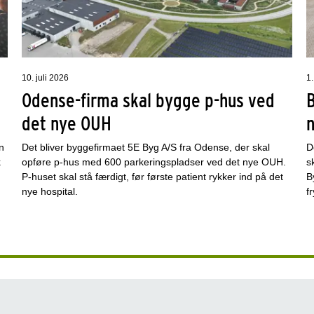
10. juli 2026
1.
Odense-firma skal bygge p-hus ved
det nye OUH
n
Det bliver byggefirmaet 5E Byg A/S fra Odense, der skal
D
k
opføre p-hus med 600 parkeringspladser ved det nye OUH.
s
P-huset skal stå færdigt, før første patient rykker ind på det
B
nye hospital.
f