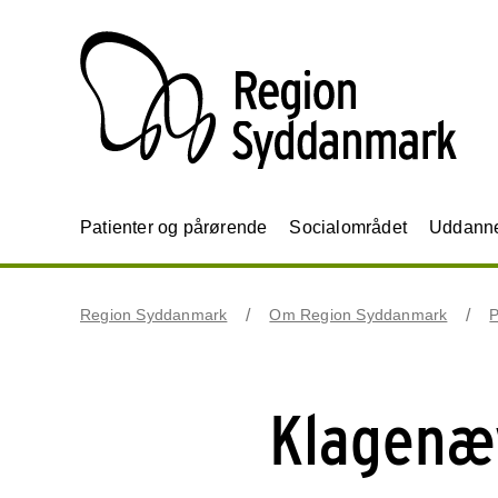
Patienter og pårørende
Socialområdet
Uddannel
Region Syddanmark
Om Region Syddanmark
P
Klagenæv