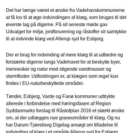
Det har længe været et ønske fra Vadehavskommunerne
at få lov til at øge indvindingen af klæg, som bruges til det
øverste lag på digerne. På sit seneste møde gav
Udvalget for miljø, jordforurening og råstoffer sit samtykke
til at indvinde klæg ved Allerup syd for Esbjerg.
Der er brug for indvinding af mere klæg til at udbedre og
forstærke digerne langs Vadehavet for at beskytte byer,
mennesker og natur mod stigende vandmasser og
stormfloder. Udfordringen er, at klægen som regel kun
findes i EU-naturbeskyttede områder.
Tønder, Esbjerg, Varde og Fanø kommuner udtrykte
allerede i forbindelse med høringsfasen af Region
Syddanmarks forslag til Råstofplan 2016 et stærkt ønske
om, at der udlægges nye graveområder til klæg. Og nu
har Darum-Tjæreborg Digelag ansøgt om tilladelse til
indvinding af klæg i et område Allerup syd for Esbjerg.