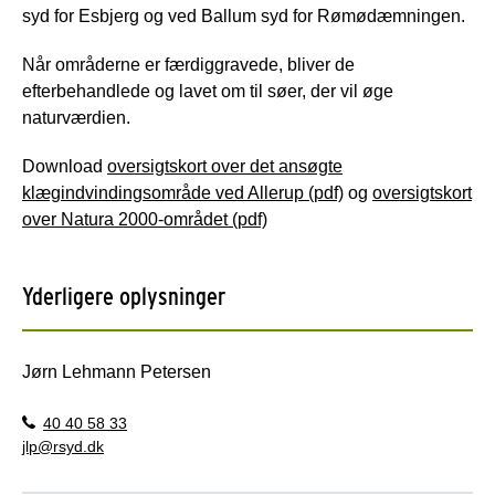
syd for Esbjerg og ved Ballum syd for Rømødæmningen.
Når områderne er færdiggravede, bliver de
efterbehandlede og lavet om til søer, der vil øge
naturværdien.
Download
oversigtskort over det ansøgte
klægindvindingsområde ved Allerup (pdf)
og
oversigtskort
over Natura 2000-området (pdf)
Yderligere oplysninger
Jørn Lehmann Petersen
40 40 58 33
jlp@rsyd.dk