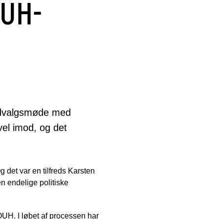
OUH-
 udvalgsmøde med
vel imod, og det
g det var en tilfreds Karsten
n endelige politiske
 OUH. I løbet af processen har