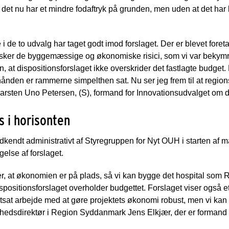
 det nu har et mindre fodaftryk på grunden, men uden at det har 
rne i de to udvalg har taget godt imod forslaget. Der er blevet fore
ndsker de byggemæssige og økonomiske risici, som vi var bekymret
at dispositionsforslaget ikke overskrider det fastlagte budget.
 hånden er rammerne simpelthen sat. Nu ser jeg frem til at regions
Karsten Uno Petersen, (S), formand for Innovationsudvalget om d
s i horisonten
dkendt administrativt af Styregruppen for Nyt OUH i starten af ma
else af forslaget.
kt er, at økonomien er på plads, så vi kan bygge det hospital s
dispositionsforslaget overholder budgettet. Forslaget viser også 
fortsat arbejde med at gøre projektets økonomi robust, men vi kan
hedsdirektør i Region Syddanmark Jens Elkjær, der er formand 