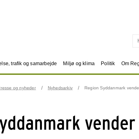
Skip til primært indhold
se, trafik og samarbejde
Miljø og klima
Politik
Om Reg
resse og nyheder
Nyhedsarkiv
Region Syddanmark vender 
Syddanmark vender