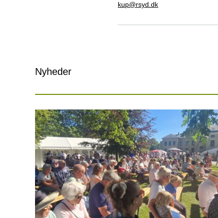
kup@rsyd.dk
Nyheder