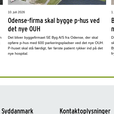
10. juli 2026
1.
Odense-firma skal bygge p-hus ved
det nye OUH
n
Det bliver byggefirmaet 5E Byg A/S fra Odense, der skal
D
k
opføre p-hus med 600 parkeringspladser ved det nye OUH.
s
P-huset skal stå færdigt, før første patient rykker ind på det
B
nye hospital.
f
n Syddanmark
Kontaktoplysninger