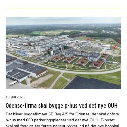
10. juli 2026
Odense-firma skal bygge p-hus ved det nye OUH
Det bliver byggefirmaet 5E Byg A/S fra Odense, der skal opføre
p-hus med 600 parkeringspladser ved det nye OUH. P-huset
skal stå færdigt, før første patient rykker ind på det nye hospital.