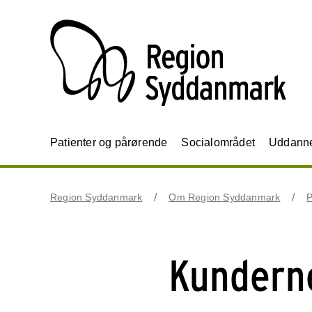
Patienter og pårørende
Socialområdet
Uddannel
Region Syddanmark
Om Region Syddanmark
P
Kundern