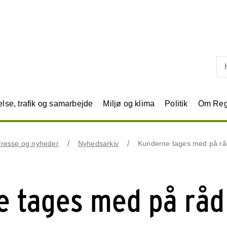
Skip til primært indhold
se, trafik og samarbejde
Miljø og klima
Politik
Om Reg
resse og nyheder
Nyhedsarkiv
Kunderne tages med på rå
e tages med på råd