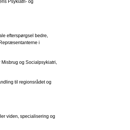
ens Psykiatri- og
le efterspørgsel bedre,
 Repræsentanterne i
 Misbrug og Socialpsykiatri,
dling til regionsrådet og
er viden, specialisering og