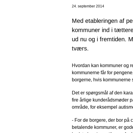
24. september 2014
Med etableringen af 
kommuner ind i tættere
ud nu og i fremtiden. 
tværs.
Hvordan kan kommuner og reg
kommunerne får for pengene, 
borgerne, hvis kommunerne s
Det er spørgsmål af den kara
fire årlige kunderådsmøder på
område, for eksempel autisme
- For de borgere, der bor på c
betalende kommuner, er gode 