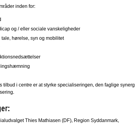
råder inden for:
d
cap og / eller sociale vanskeligheder
tale, hørelse, syn og mobilitet
nktionsnedsættelser
klingshæmning
tilbud i centre er at styrke specialiseringen, den faglige syner
isering.
ger:
ocialudvalget Thies Mathiasen (DF), Region Syddanmark,