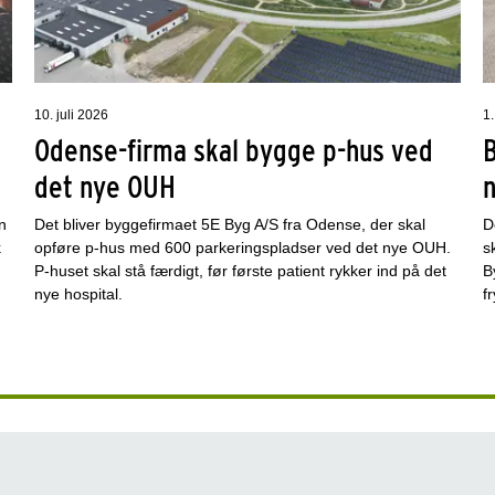
10. juli 2026
1.
Odense-firma skal bygge p-hus ved
det nye OUH
n
Det bliver byggefirmaet 5E Byg A/S fra Odense, der skal
D
k
opføre p-hus med 600 parkeringspladser ved det nye OUH.
s
P-huset skal stå færdigt, før første patient rykker ind på det
B
nye hospital.
f