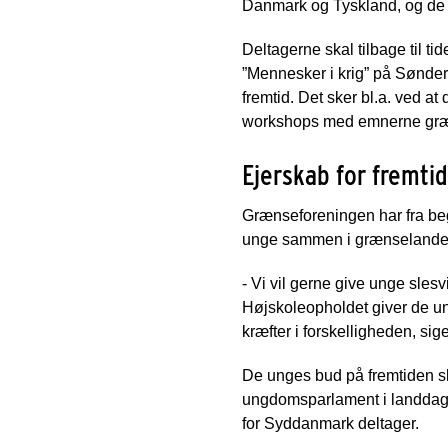
Danmark og Tyskland, og de fo
Deltagerne skal tilbage til 
”Mennesker i krig” på Sønder
fremtid. Det sker bl.a. ved at
workshops med emnerne græns
Ejerskab for fremti
Grænseforeningen har fra begy
unge sammen i grænselande
- Vi vil gerne give unge sle
Højskoleopholdet giver de ung
kræfter i forskelligheden, s
De unges bud på fremtiden sk
ungdomsparlament i landdagen
for Syddanmark deltager.