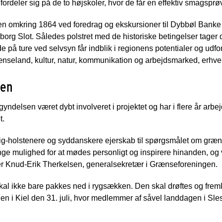
rdeler sig på de to højskoler, hvor de får en effektiv smagsprøv
tiden omkring 1864 ved foredrag og ekskursioner til Dybbøl Bank
borg Slot. Således polstret med de historiske betingelser tager
 de på ture ved selvsyn får indblik i regionens potentialer og udf
eland, kultur, natur, kommunikation og arbejdsmarked, erhve
den
ndelsen været dybt involveret i projektet og har i flere år arbe
t.
svig-holstenere og syddanskere ejerskab til spørgsmålet om græn
e mulighed for at mødes personligt og inspirere hinanden, og vi 
iger Knud-Erik Therkelsen, generalsekretær i Grænseforeningen.
al ikke bare pakkes ned i rygsækken. Den skal drøftes og frem
 i Kiel den 31. juli, hvor medlemmer af såvel landdagen i Sle