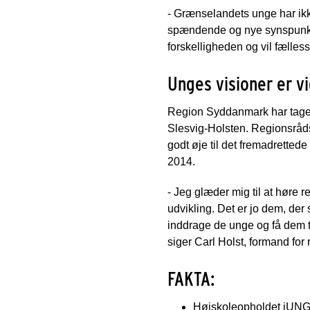
- Grænselandets unge har ikk
spændende og nye synspunkte
forskelligheden og vil fælle
Unges visioner er v
Region Syddanmark har taget
Slesvig-Holsten. Regionsråds
godt øje til det fremadrett
2014.
- Jeg glæder mig til at høre 
udvikling. Det er jo dem, de
inddrage de unge og få dem til
siger Carl Holst, formand fo
FAKTA:
Højskoleopholdet jUNG 