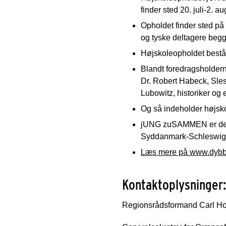
finder sted 20. juli-2. au
Opholdet finder sted p
og tyske deltagere begg
Højskoleopholdet består
Blandt foredragsholder
Dr. Robert Habeck, Sles
Lubowitz, historiker og 
Og så indeholder højsko
jUNG zuSAMMEN er del 
Syddanmark-Schleswig-K
Læs mere på www.dybb
Kontaktoplysninger
Regionsrådsformand Carl Hol