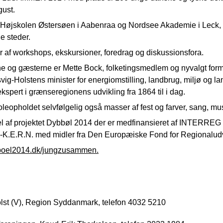
gust.
å Højskolen Østersøen i Aabenraa og Nordsee Akademie i Leck,
e steder.
 af workshops, ekskursioner, foredrag og diskussionsfora.
ne og gæsterne er Mette Bock, folketingsmedlem og nyvalgt for
vig-Holstens minister for energiomstilling, landbrug, miljø og l
ekspert i grænseregionens udvikling fra 1864 til i dag.
leopholdet selvfølgelig også masser af fest og farver, sang, mu
af projektet Dybbøl 2014 der er medfinansieret af INTERREG
.E.R.N. med midler fra Den Europæiske Fond for Regionaludv
oel2014.dk/jungzusammen.
:
st (V), Region Syddanmark, telefon 4032 5210