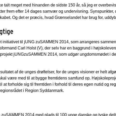
e talt meget med hinanden de sidste 150 år, så jeg er overbevi
r frem efter 14 dages samvær og undervisning. Synspunkter, 
sskabet. Og det er præcis, hvad Grænselandet har brug for, uddy
igtige
 initiativet til jUNG zuSAMMEN 2014, som arrangeres sammen 
formand Carl Holst (V), der selv har en baggrund i højskoleverd
ede projekt jUNGzuSAMMEN 2014, som udgør ungdomsmødet i det 
resultatet af de unges drøftelser, for de unges visioner er helt 
r skal være med til at bygge fremtidens samfund op. Højskoleproj
 at forholde sig til fremtiden i forhold til deres egen nutid og re
r regionsrådet i Region Syddanmark.
zuSAMMEN 2014 med plads til 100 unge danske og tyske delta