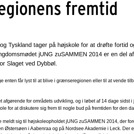
egionens fremtid
 Tyskland tager på højskole for at drøfte fortid o
Ungdomsmødet jUNG zuSAMMEN 2014 er en del af
for Slaget ved Dybbøl.
e enten får lyst til at blive i grænseregionen eller til at vende tilb
 afgørende for områdets udvikling, og i løbet af 14 dage sidst i j
le for at diskutere sig frem til nogle bud på fremtiden for den d
e meldt sig til højskoleopholdet jUNG zuSAMMEN 2014, der fore
n Østersøen i Aabenraa og på Nordsee Akademie i Leck. Der er