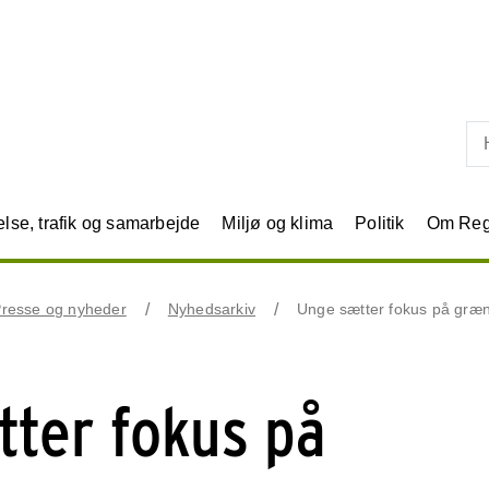
Skip til primært indhold
se, trafik og samarbejde
Miljø og klima
Politik
Om Reg
resse og nyheder
Nyhedsarkiv
Unge sætter fokus på græn
ter fokus på