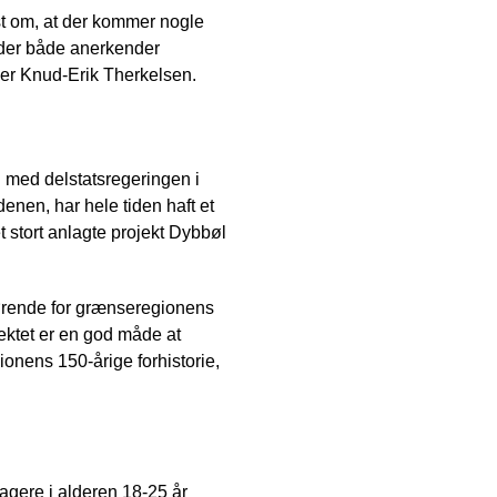
st om, at der kommer nogle
der både anerkender
ber Knud-Erik Therkelsen.
med delstatsregeringen i
enen, har hele tiden haft et
stort anlagte projekt Dybbøl
afgørende for grænseregionens
ektet er en god måde at
gionens 150-årige forhistorie,
gere i alderen 18-25 år