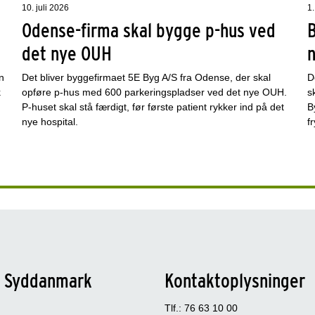
10. juli 2026
1.
Odense-firma skal bygge p-hus ved
det nye OUH
n
Det bliver byggefirmaet 5E Byg A/S fra Odense, der skal
D
k
opføre p-hus med 600 parkeringspladser ved det nye OUH.
s
P-huset skal stå færdigt, før første patient rykker ind på det
B
nye hospital.
f
n Syddanmark
Kontaktoplysninger
Tlf.: 76 63 10 00