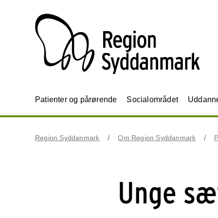
Patienter og pårørende
Socialområdet
Uddannel
Region Syddanmark
Om Region Syddanmark
P
Unge sæt