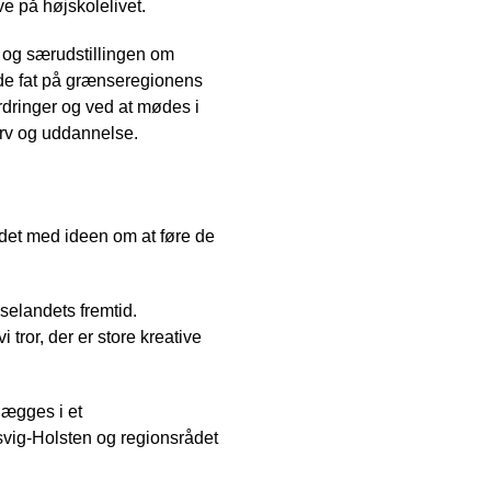
e på højskolelivet.
e og særudstillingen om
 de fat på grænseregionens
ordringer og ved at mødes i
rv og uddannelse.
jdet med ideen om at føre de
selandets fremtid.
tror, der er store kreative
lægges i et
svig-Holsten og regionsrådet