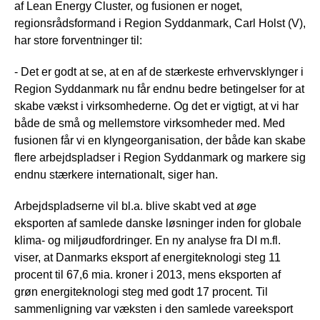
af Lean Energy Cluster, og fusionen er noget,
regionsrådsformand i Region Syddanmark, Carl Holst (V),
har store forventninger til:
- Det er godt at se, at en af de stærkeste erhvervsklynger i
Region Syddanmark nu får endnu bedre betingelser for at
skabe vækst i virksomhederne. Og det er vigtigt, at vi har
både de små og mellemstore virksomheder med. Med
fusionen får vi en klyngeorganisation, der både kan skabe
flere arbejdspladser i Region Syddanmark og markere sig
endnu stærkere internationalt, siger han.
Arbejdspladserne vil bl.a. blive skabt ved at øge
eksporten af samlede danske løsninger inden for globale
klima- og miljøudfordringer. En ny analyse fra DI m.fl.
viser, at Danmarks eksport af energiteknologi steg 11
procent til 67,6 mia. kroner i 2013, mens eksporten af
grøn energiteknologi steg med godt 17 procent. Til
sammenligning var væksten i den samlede vareeksport