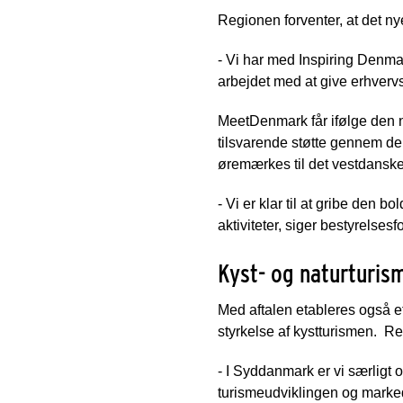
Regionen forventer, at det n
- Vi har med Inspiring Denmar
arbejdet med at give erhvervs
MeetDenmark får ifølge den ny
tilsvarende støtte gennem de 
øremærkes til det vestdansk
- Vi er klar til at gribe den 
aktiviteter, siger bestyrelse
Kyst- og naturturism
Med aftalen etableres også et n
styrkelse af kystturismen. R
- I Syddanmark er vi særligt 
turismeudviklingen og markeds