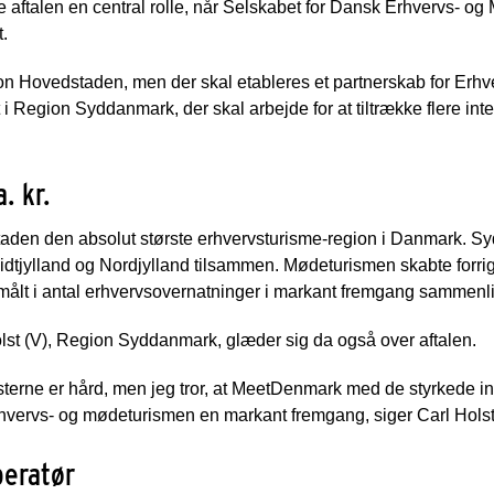
 aftalen en central rolle, når Selskabet for Dansk Erhvervs- o
.
ion Hovedstaden, men der skal etableres et partnerskab for Erh
i Region Syddanmark, der skal arbejde for at tiltrække flere in
. kr.
aden den absolut største erhvervsturisme-region i Danmark. S
ylland og Nordjylland tilsammen. Mødeturismen skabte forrige å
målt i antal erhvervsovernatninger i markant fremgang sammenl
st (V), Region Syddanmark, glæder sig da også over aftalen.
terne er hård, men jeg tror, at MeetDenmark med de styrkede i
erhvervs- og mødeturismen en markant fremgang, siger Carl Holst
peratør