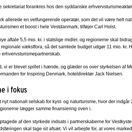
ye sekretariat forankres hos den syddanske erhvervsturismeaktø
k allerede en velfungerende operatør, som det vil være helt natur
turismen et boost i hele Vestdanmark, tilføjer Carl Holst.
e aftale 5,5 mio. kr. i statslige midler, og regionerne skal bi
regionale vækstfora, så det samlede budget udgør 11 mio. kr. He
e erhvervsturismepartnerskab.
bold, vi er blevet spillet i hænde, og glæder os over styrkelsen 
sformanden for Inspiring Denmark, hoteldirektør Jack Nielsen.
e i fokus
yt nationalt selskab for kyst- og naturturisme, hvor der indgår 20 
egionerne lægger samme finansiering oven i.
optagede af den styrkede indsats i partnerskaberne for Vestkyst
føringen skal tage sit afsæt. Vi vil arbejde for, at vores mark