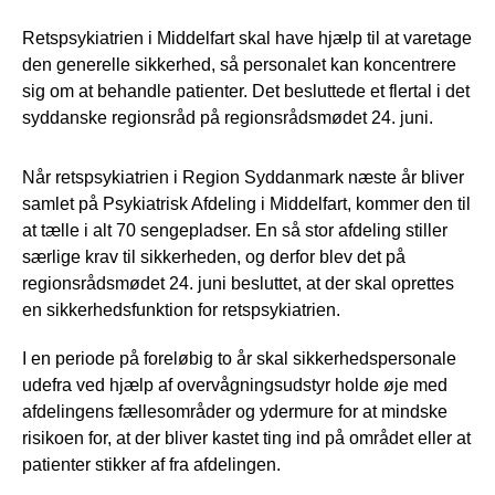
Retspsykiatrien i Middelfart skal have hjælp til at varetage
den generelle sikkerhed, så personalet kan koncentrere
sig om at behandle patienter. Det besluttede et flertal i det
syddanske regionsråd på regionsrådsmødet 24. juni.
Når retspsykiatrien i Region Syddanmark næste år bliver
samlet på Psykiatrisk Afdeling i Middelfart, kommer den til
at tælle i alt 70 sengepladser. En så stor afdeling stiller
særlige krav til sikkerheden, og derfor blev det på
regionsrådsmødet 24. juni besluttet, at der skal oprettes
en sikkerhedsfunktion for retspsykiatrien.
I en periode på foreløbig to år skal sikkerhedspersonale
udefra ved hjælp af overvågningsudstyr holde øje med
afdelingens fællesområder og ydermure for at mindske
risikoen for, at der bliver kastet ting ind på området eller at
patienter stikker af fra afdelingen.