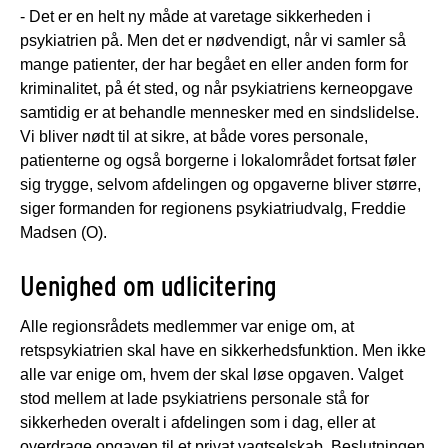
- Det er en helt ny måde at varetage sikkerheden i
psykiatrien på. Men det er nødvendigt, når vi samler så
mange patienter, der har begået en eller anden form for
kriminalitet, på ét sted, og når psykiatriens kerneopgave
samtidig er at behandle mennesker med en sindslidelse.
Vi bliver nødt til at sikre, at både vores personale,
patienterne og også borgerne i lokalområdet fortsat føler
sig trygge, selvom afdelingen og opgaverne bliver større,
siger formanden for regionens psykiatriudvalg, Freddie
Madsen (O).
Uenighed om udlicitering
Alle regionsrådets medlemmer var enige om, at
retspsykiatrien skal have en sikkerhedsfunktion. Men ikke
alle var enige om, hvem der skal løse opgaven. Valget
stod mellem at lade psykiatriens personale stå for
sikkerheden overalt i afdelingen som i dag, eller at
overdrage opgaven til et privat vagtselskab. Beslutningen