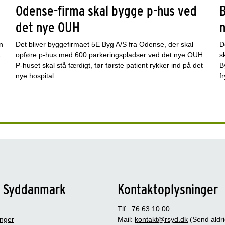
Odense-firma skal bygge p-hus ved
det nye OUH
n
Det bliver byggefirmaet 5E Byg A/S fra Odense, der skal
D
k
opføre p-hus med 600 parkeringspladser ved det nye OUH.
s
P-huset skal stå færdigt, før første patient rykker ind på det
B
nye hospital.
f
n Syddanmark
Kontaktoplysninger
Tlf.: 76 63 10 00
inger
Mail:
kontakt@rsyd.dk
(Send aldr