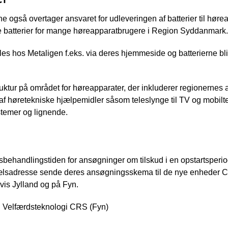
ne også overtager ansvaret for udleveringen af batterier til hø
 batterier for mange høreapparatbrugere i Region Syddanmark.
lles hos Metaligen f.eks. via deres hjemmeside og batterierne bliv
uktur på området for høreapparater, der inkluderer regionernes ans
f høretekniske hjælpemidler såsom teleslynge til TV og mobiltel
temer og lignende.
behandlingstiden for ansøgninger om tilskud i en opstartsperiod
opælsadresse sende deres ansøgningsskema til de nye enheder 
vis Jylland og på Fyn.
 Velfærdsteknologi CRS (Fyn)