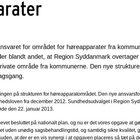
arater
ansvaret for området for høreapparater fra kommun
r blandt andet, at Region Syddanmark overtager til
rivate område fra kommunerne. Den nye strukturer
sagsgang.
ngen på strukturen for høreapparatområdet. Den nye ansvarsford
hedsloven fra december 2012. Sundhedsudvalget i Region Syd
møde den 22. januar 2013.
levet besluttet på nationalt plan, og nu er det vores opgave at gø
et uden unødig sagsbehandlingstid, og samtidig sikre kvalitet,
suden, at der er en vis synergi i at opgaven placeres så tæt på