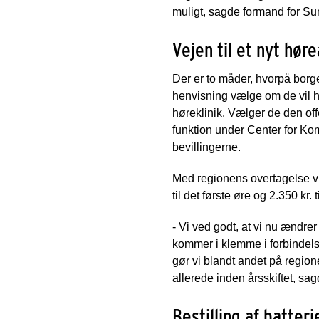
muligt, sagde formand for S
Vejen til et nyt hør
Der er to måder, hvorpå borg
henvisning vælge om de vil ha
høreklinik. Vælger de den offe
funktion under Center for Ko
bevillingerne.
Med regionens overtagelse vil
til det første øre og 2.350 kr.
- Vi ved godt, at vi nu ændre
kommer i klemme i forbindels
gør vi blandt andet på regione
allerede inden årsskiftet, s
Bestilling af batteri