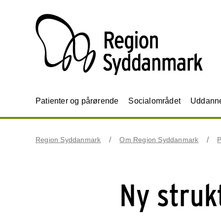
Patienter og pårørende
Socialområdet
Uddannel
Region Syddanmark
Om Region Syddanmark
P
Ny struk