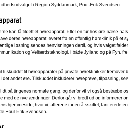
undhedsudvalget i Region Syddanmark, Poul-Erik Svendsen.
eapparat
erne kan få tildelt et høreapparat. Efter en tur hos øre-næse-h
ve deres høreapparat leveret fra en offentlig høreklinik på et sy
ntlige løsning sendes henvisningen dertil, og hvis valget falder 
mmunikation og Velfærdsteknologi, i både Jylland og på Fyn, fre
 tilskuddet til høreapparater på private høreklinikker fremover bl
 til det andet øre. Tilskuddet inkluderer høreprøve, tilpasning, ser
r lidt på tingenes normale gang, og derfor vil vi også bestræbe o
e med de nye ændringer. Derfor går vi bredt ud og informerer 
ns hjemmeside, hvor vi, allerede inden årsskiftet, lancerede en s
agde Poul-Erik Svendsen.
er