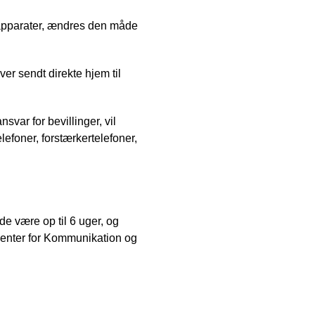
reapparater, ændres den måde
er sendt direkte hjem til
var for bevillinger, vil
efoner, forstærkertelefoner,
e være op til 6 uger, og
Center for Kommunikation og