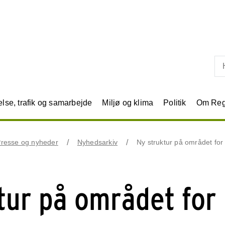
Skip til primært indhold
se, trafik og samarbejde
Miljø og klima
Politik
Om Reg
resse og nyheder
Nyhedsarkiv
Ny struktur på området fo
tur på området for