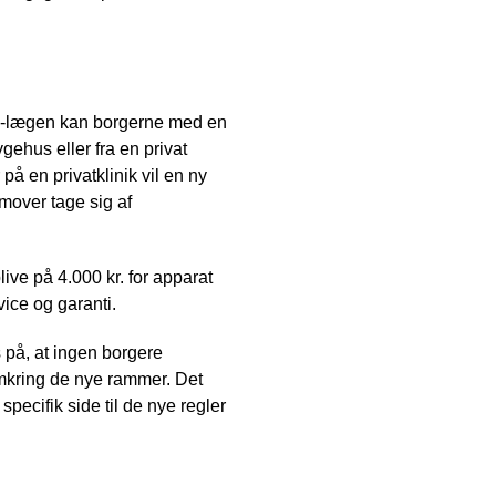
als-lægen kan borgerne med en
gehus eller fra en privat
på en privatklinik vil en ny
mover tage sig af
ive på 4.000 kr. for apparat
vice og garanti.
s på, at ingen borgere
omkring de nye rammer. Det
pecifik side til de nye regler