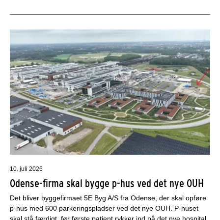
10. juli 2026
Odense-firma skal bygge p-hus ved det nye OUH
Det bliver byggefirmaet 5E Byg A/S fra Odense, der skal opføre
p-hus med 600 parkeringspladser ved det nye OUH. P-huset
skal stå færdigt, før første patient rykker ind på det nye hospital.