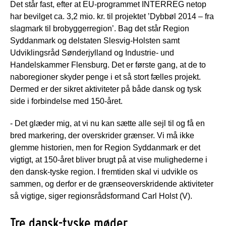
Det står fast, efter at EU-programmet INTERREG netop
har bevilget ca. 3,2 mio. kr. til projektet ’Dybbøl 2014 – fra
slagmark til brobyggerregion’. Bag det står Region
Syddanmark og delstaten Slesvig-Holsten samt
Udviklingsråd Sønderjylland og Industrie- und
Handelskammer Flensburg. Det er første gang, at de to
naboregioner skyder penge i et så stort fælles projekt.
Dermed er der sikret aktiviteter på både dansk og tysk
side i forbindelse med 150-året.
- Det glæder mig, at vi nu kan sætte alle sejl til og få en
bred markering, der overskrider grænser. Vi må ikke
glemme historien, men for Region Syddanmark er det
vigtigt, at 150-året bliver brugt på at vise mulighederne i
den dansk-tyske region. I fremtiden skal vi udvikle os
sammen, og derfor er de grænseoverskridende aktiviteter
så vigtige, siger regionsrådsformand Carl Holst (V).
Tre dansk-tyske møder