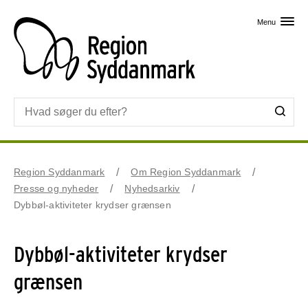
Skip til primært indhold
Menu
Region Syddanmark
Om Region Syddanmark
Presse og nyheder
Nyhedsarkiv
Dybbøl-aktiviteter krydser grænsen
Dybbøl-aktiviteter krydser
grænsen