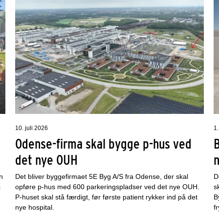
10. juli 2026
1.
Odense-firma skal bygge p-hus ved
det nye OUH
n
Det bliver byggefirmaet 5E Byg A/S fra Odense, der skal
D
k
opføre p-hus med 600 parkeringspladser ved det nye OUH.
s
P-huset skal stå færdigt, før første patient rykker ind på det
B
nye hospital.
f