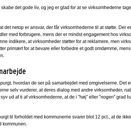
at skabe det gode liv, og jeg er glad for at se virksomhederne tage
t det netop er ansvar, der får virksomhederne til at støtte. Der 
ndler med forbrugere, mens der er mindst engagement hos virks
nne indikere, at virksomheder støtter for at reklamere, men vir
tter primært for at bevare eller forbedre et godt omdømme, men
n.
marbejde
purgt, hvordan de ser på samarbejdet med omgivelserne. Det e
rne selv vurderer, at deres dialog med andre virksomheder, nabo
 syv ud af ti af virksomhederne, at de i ”høj” eller ”nogen” grad 
rgt til forholdet med kommunerne svarer blot 12 pct., at de ikk
med kommunen.