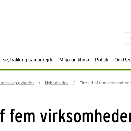
Skip til primært indhold
se, trafik og samarbejde
Miljø og klima
Politik
Om Reg
resse og nyheder
Nyhedsarkiv
Fire ud af fem virksomheder
af fem virksomhede