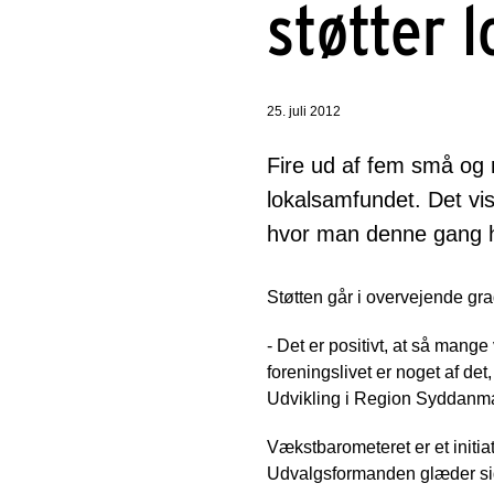
støtter l
25. juli 2012
Fire ud af fem små og 
lokalsamfundet. Det v
hvor man denne gang ha
Støtten går i overvejende grad
- Det er positivt, at så mange
foreningslivet er noget af det
Udvikling i Region Syddanm
Vækstbarometeret er et initi
Udvalgsformanden glæder sig o