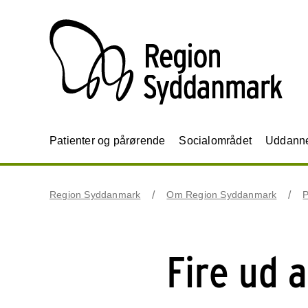
Patienter og pårørende
Socialområdet
Uddannel
Region Syddanmark
Om Region Syddanmark
P
Fire ud 