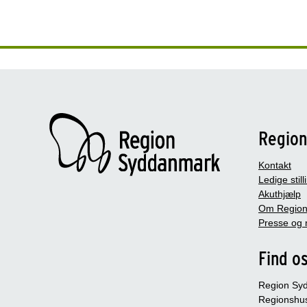
Regio
Kontakt
Ledige still
Akuthjælp
Om Region
Presse og 
Find o
Region Sy
Regionshu