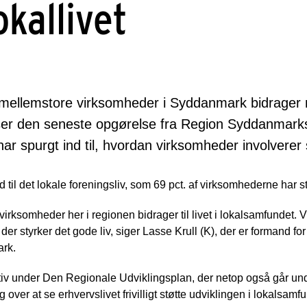
okallivet
mellemstore virksomheder i Syddanmark bidrager me
iser den seneste opgørelse fra Region Syddanmar
r spurgt ind til, hvordan virksomheder involverer s
 til det lokale foreningsliv, som 69 pct. af virksomhederne har st
 virksomheder her i regionen bidrager til livet i lokalsamfundet. 
, der styrker det gode liv, siger Lasse Krull (K), der er formand f
ark.
ativ under Den Regionale Udviklingsplan, der netop også går un
ver at se erhvervslivet frivilligt støtte udviklingen i lokalsamf