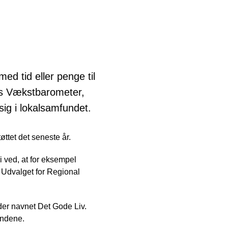
d tid eller penge til
ks Vækstbarometer,
ig i lokalsamfundet.
øttet det seneste år.
Vi ved, at for eksempel
or Udvalget for Regional
der navnet Det Gode Liv.
undene.