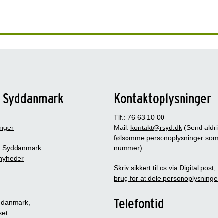
n Syddanmark
Kontaktoplysninger
Tlf.: 76 63 10 00
inger
Mail:
kontakt@rsyd.dk
(Send aldr
følsomme personoplysninger so
 Syddanmark
nummer)
nyheder
Skriv sikkert til os via Digital post
brug for at dele personoplysninge
s
Telefontid
ddanmark,
set