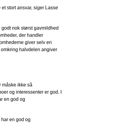
 et stort ansvar, siger Lasse
er godt nok størst gavmildhed
omheder, der handler
ksomhederne giver selv en
s omkring halvdelen angiver
r måske ikke så
er og interessenter er god. I
har en god og
e har en god og