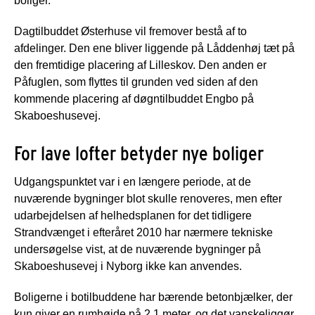
boliger.
Dagtilbuddet Østerhuse vil fremover bestå af to
afdelinger. Den ene bliver liggende på Låddenhøj tæt på
den fremtidige placering af Lilleskov. Den anden er
Påfuglen, som flyttes til grunden ved siden af den
kommende placering af døgntilbuddet Engbo på
Skaboeshusevej.
For lave lofter betyder nye boliger
Udgangspunktet var i en længere periode, at de
nuværende bygninger blot skulle renoveres, men efter
udarbejdelsen af helhedsplanen for det tidligere
Strandvænget i efteråret 2010 har nærmere tekniske
undersøgelse vist, at de nuværende bygninger på
Skaboeshusevej i Nyborg ikke kan anvendes.
Boligerne i botilbuddene har bærende betonbjælker, der
kun giver en rumhøjde på 2,1 meter, og det vanskeliggør