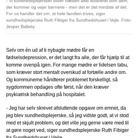
- Vi sundhedsplejersker bliver næsten altid illustreret som dem,
der kommer og vejer børnene - men det er det mindste af det.
For os handler det om, at hele familien trives, siger
sundhedsplejerske Ruth Fibiger fra Sundhedshuset i Vejle. Foto:
Jesper Balleby
Selv om én ud af ti nybagte mødre får en
fødselsdepression, er det langt fra alle, der får hjælp til at
komme ovenpå igen. For mange mødre er lidelsen tabu,
som kræver stort mentalt overskud at fortælle andre om.
Og kommunerne håndterer problemet forskelligt, så
sygdommen opdages ofte først, når den kræver
psykiatrisk behandling på hospitalet.
- Jeg har selv skrevet afsluttende opgave om emnet, da
jeg blev sundhedsplejerske, så jeg vidste godt, at vi stod
med et skjult problem, og det ville jeg gerne være med til
at gøre noget ved, siger sundhedsplejerske Ruth Fibiger
fra Sundhedshuset i Vejle.