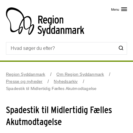
Skip til primært indhold
Menu
Region Syddanmark
Om Region Syddanmark
Presse og nyheder
Nyhedsarkiv
Spadestik til Midlertidig Fælles Akutmodtagelse
Spadestik til Midlertidig Fælles
Akutmodtagelse