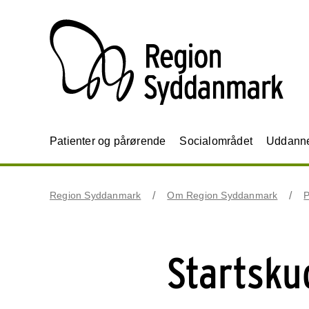
Patienter og pårørende
Socialområdet
Uddannel
Region Syddanmark
Om Region Syddanmark
P
Startsku