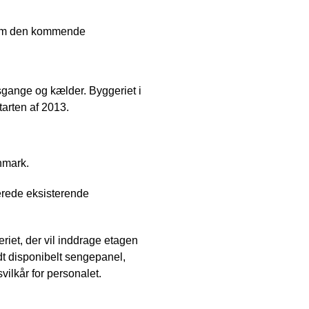
 som den kommende
esgange og kælder. Byggeriet i
tarten af 2013.
nmark.
erede eksisterende
iet, der vil inddrage etagen
ldt disponibelt sengepanel,
vilkår for personalet.