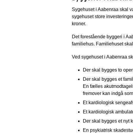
Sygehuset i Aabenraa skal v
sygehuset store investeringer
kroner.
Det forestående byggeri i Aa
familiehus. Familiehuset ska
Ved sygehuset i Aabenraa sk
Der skal bygges to opera
Der skal bygges et fami
En fælles akutmodtagel
fremover kan indgå som
Et kardiologisk sengeafs
Et kardiologisk ambula
Der skal bygges et nyt k
En psykiatrisk skadestue