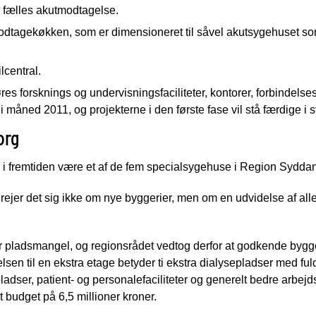
 fælles akutmodtagelse.
odtagekøkken, som er dimensioneret til såvel akutsygehuset
lcentral.
es forsknings og undervisningsfaciliteter, kontorer, forbindels
 måned 2011, og projekterne i den første fase vil stå færdige i s
org
 i fremtiden være et af de fem specialsygehuse i Region Sydda
ejer det sig ikke om nye byggerier, men om en udvidelse af all
r pladsmangel, og regionsrådet vedtog derfor at godkende bygger
elsen til en ekstra etage betyder ti ekstra dialysepladser med fu
adser, patient- og personalefaciliteter og generelt bedre arbejds
 budget på 6,5 millioner kroner.