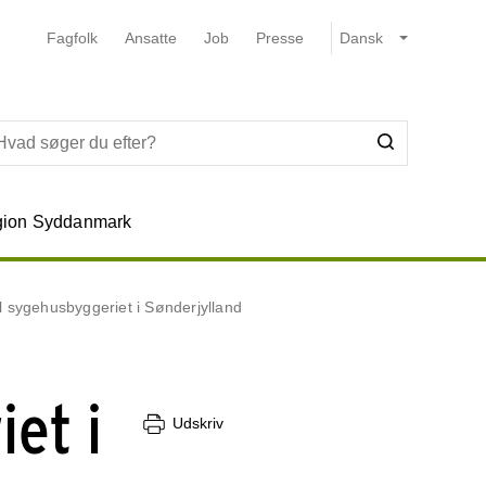
Fagfolk
Ansatte
Job
Presse
ion Syddanmark
il sygehusbyggeriet i Sønderjylland
iet i
Udskriv