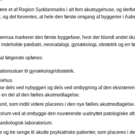
ære et af Region Syddanmarks i alt fem akutsygehuse, og derfo
, og det forventes, at hele den første omgang af byggerier i Aabe
benraa markerer den første byggefase, hvor der blandt andet ska
l indeholde pædiatri, neonatalogi, gynækologi, obstetrik og en 
al følgende opføres:
tionsstuer til gynækologi/obstetrik.
liehus.
se dels ved nybyggeri og dels ved ombygning af den eksistere
 en del af den fælles akutmodtagelse.
nit, som indtil videre placeres i den nye fælles akutmodtagelse.
torium ved at ombygge den nuværende uudnyttet patologiske afd
ardiologisk laboratorium.
 og tre senge til akutte psykiatriske patienter, som placeres i 