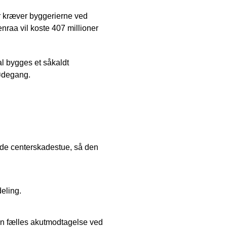
r kræver byggerierne ved
nraa vil koste 407 millioner
l bygges et såkaldt
fødegang.
nde centerskadestue, så den
eling.
den fælles akutmodtagelse ved