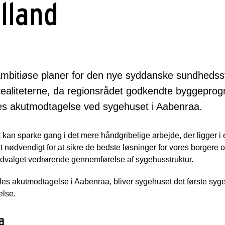
lland
bitiøse planer for den nye syddanske sundhedsst
 realiteterne, da regionsrådet godkendte byggepro
les akutmodtagelse ved sygehuset i Aabenraa.
art kan sparke gang i det mere håndgribelige arbejde, der ligger 
 nødvendigt for at sikre de bedste løsninger for vores borgere 
 udvalget vedrørende gennemførelse af sygehusstruktur.
les akutmodtagelse i Aabenraa, bliver sygehuset det første syg
else.
a