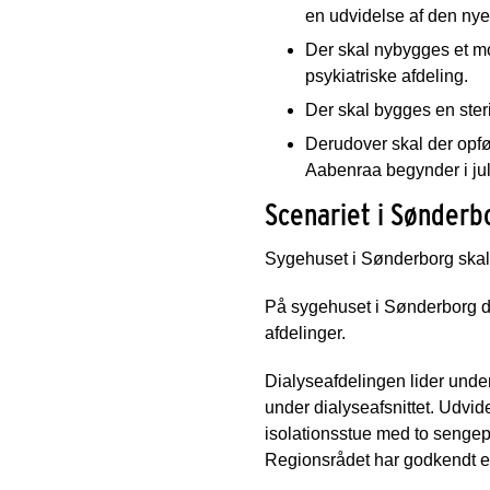
en udvidelse af den nye
Der skal nybygges et m
psykiatriske afdeling.
Der skal bygges en steri
Derudover skal der opfør
Aabenraa begynder i juli
Scenariet i Sønderb
Sygehuset i Sønderborg skal
På sygehuset i Sønderborg dr
afdelinger.
Dialyseafdelingen lider unde
under dialyseafsnittet. Udvid
isolationsstue med to sengepl
Regionsrådet har godkendt et