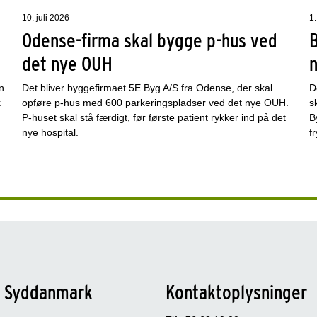
10. juli 2026
1.
Odense-firma skal bygge p-hus ved
det nye OUH
n
Det bliver byggefirmaet 5E Byg A/S fra Odense, der skal
D
k
opføre p-hus med 600 parkeringspladser ved det nye OUH.
s
P-huset skal stå færdigt, før første patient rykker ind på det
B
nye hospital.
f
n Syddanmark
Kontaktoplysninger