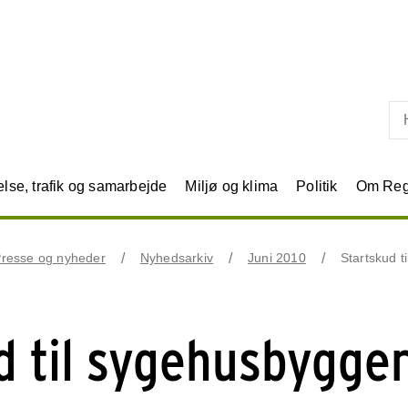
Skip til primært indhold
se, trafik og samarbejde
Miljø og klima
Politik
Om Reg
resse og nyheder
Nyhedsarkiv
Juni 2010
Startskud t
d til sygehusbygger