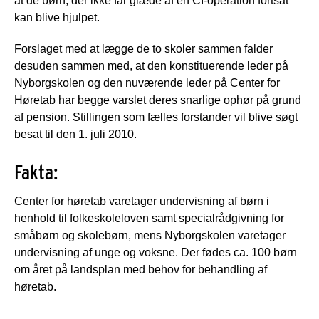
at de børn, der ikke får glæde af en CI-operation fortsat
kan blive hjulpet.
Forslaget med at lægge de to skoler sammen falder
desuden sammen med, at den konstituerende leder på
Nyborgskolen og den nuværende leder på Center for
Høretab har begge varslet deres snarlige ophør på grund
af pension. Stillingen som fælles forstander vil blive søgt
besat til den 1. juli 2010.
Fakta:
Center for høretab varetager undervisning af børn i
henhold til folkeskoleloven samt specialrådgivning for
småbørn og skolebørn, mens Nyborgskolen varetager
undervisning af unge og voksne. Der fødes ca. 100 børn
om året på landsplan med behov for behandling af
høretab.