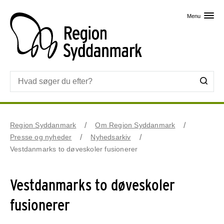
Skip til primært indhold
Menu
Region Syddanmark
Om Region Syddanmark
Presse og nyheder
Nyhedsarkiv
Vestdanmarks to døveskoler fusionerer
Vestdanmarks to døveskoler
fusionerer