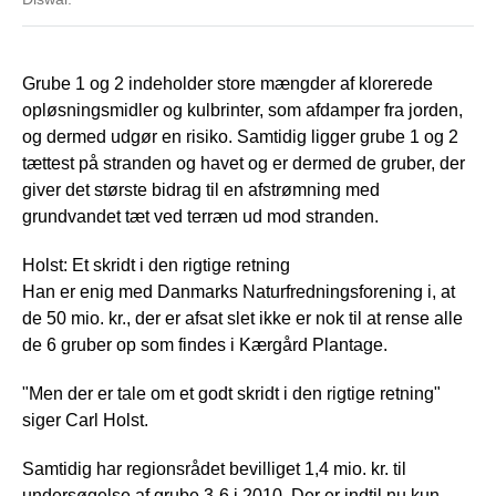
Grube 1 og 2 indeholder store mængder af klorerede
opløsningsmidler og kulbrinter, som afdamper fra jorden,
og dermed udgør en risiko. Samtidig ligger grube 1 og 2
tættest på stranden og havet og er dermed de gruber, der
giver det største bidrag til en afstrømning med
grundvandet tæt ved terræn ud mod stranden.
Holst: Et skridt i den rigtige retning
Han er enig med Danmarks Naturfredningsforening i, at
de 50 mio. kr., der er afsat slet ikke er nok til at rense alle
de 6 gruber op som findes i Kærgård Plantage.
"Men der er tale om et godt skridt i den rigtige retning"
siger Carl Holst.
Samtidig har regionsrådet bevilliget 1,4 mio. kr. til
undersøgelse af grube 3-6 i 2010. Der er indtil nu kun