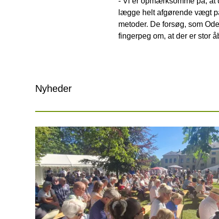
- Vi er opmærksomme på, at de
lægge helt afgørende vægt på
metoder. De forsøg, som Ode
fingerpeg om, at der er stor
Nyheder