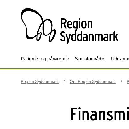
Patienter og pårørende
Socialområdet
Uddannel
Region Syddanmark
Om Region Syddanmark
P
Finansmi