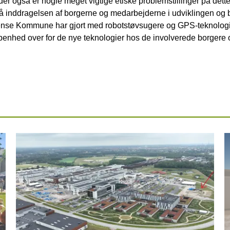
r også er nogle meget vigtige etiske problemstillinger på dette
 inddragelsen af borgerne og medarbejderne i udviklingen og b
nse Kommune har gjort med robotstøvsugere og GPS-teknologier,
 åbenhed over for de nye teknologier hos de involverede borgere