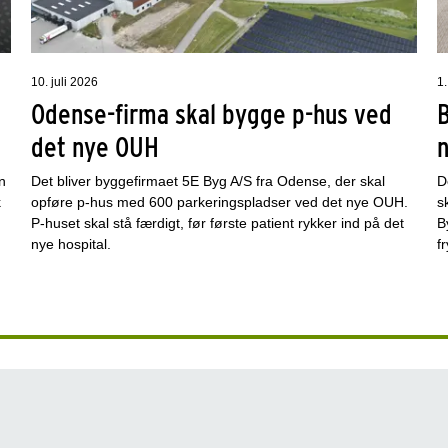
10. juli 2026
1.
Odense-firma skal bygge p-hus ved
det nye OUH
n
Det bliver byggefirmaet 5E Byg A/S fra Odense, der skal
D
k
opføre p-hus med 600 parkeringspladser ved det nye OUH.
s
P-huset skal stå færdigt, før første patient rykker ind på det
B
nye hospital.
f