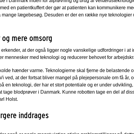
 i Danmark inden for afprøvning og brug af velfærdsteknologie
med en patientkuffert der gør at patienten kan kommunikere m
mange lægebesøg. Desuden er der en række nye teknologier un
r og mere omsorg
rkender, at der også ligger nogle vanskelige udfordringer i at 
ter mennesker med teknologi og reducerer behovet for arbejdskra
 kolde hænder varme. Teknologierne skal fjerne de belastende o
Vi ved, at der fortsat bliver mangel på plejepersonale om få år, 
å en teknologi, der har et stort potentiale og er under udvikling
at tage blodprøver i Danmark. Kunne robotten tage en del af disse
rl Holst.
rgere inddrages