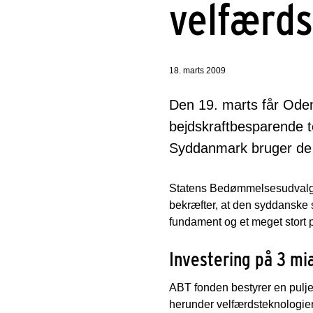
velfærds
18. marts 2009
Den 19. marts får Ode
bejdskraftbesparende t
Syddanmark bruger de 
Statens Bedømmelsesudvalg e
bekræfter, at den syddanske sa
fundament og et meget stort p
Investering på 3 mia
ABT fonden bestyrer en pulje 
herunder velfærdsteknologier