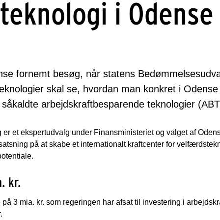
teknologi i Odense
nse fornemt besøg, når statens Bedømmelsesudval
eknologier skal se, hvordan man konkret i Odense
såkaldte arbejdskraftbesparende teknologier (ABT
r et ekspertudvalg under Finansministeriet og valget af Od
tsning på at skabe et internationalt kraftcenter for velfærdstekn
otentiale.
. kr.
på 3 mia. kr. som regeringen har afsat til investering i arbejdsk
.