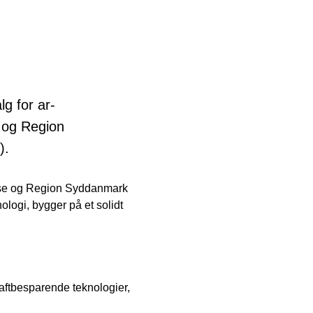
g for ar-
 og Region
).
ense og Region Syddanmark
ologi, bygger på et solidt
raftbesparende teknologier,