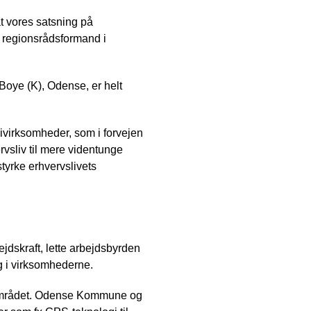
t vores satsning på
), regionsrådsformand i
oye (K), Odense, er helt
ivirksomheder, som i forvejen
ervsliv til mere videntunge
styrke erhvervslivets
jdskraft, lette arbejdsbyrden
ng i virksomhederne.
lområdet. Odense Kommune og