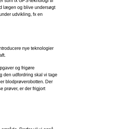
r som fx GPS-teknologi til
ed lægen og blive undersøgt
der udvikling, fx en
introducere nye teknologier
ft.
pgaver og frigøre
og den udfordring skal vi tage
, er blodprøverobotten. Der
 prøver, er der frigjort