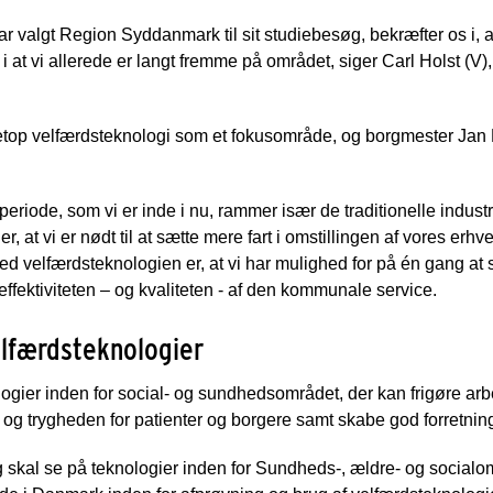
 valgt Region Syddanmark til sit studiebesøg, bekræfter os i, a
 i at vi allerede er langt fremme på området, siger Carl Holst (V
op velfærdsteknologi som et fokusområde, og borgmester Jan B
iode, som vi er inde i nu, rammer især de traditionelle industr
r, at vi er nødt til at sætte mere fart i omstillingen af vores erhv
ved velfærdsteknologien er, at vi har mulighed for på én gang at 
effektiviteten – og kvaliteten - af den kommunale service.
elfærdsteknologier
ogier inden for social- og sundhedsområdet, der kan frigøre arbe
n og trygheden for patienter og borgere samt skabe god forretni
skal se på teknologier inden for Sundheds-, ældre- og socia