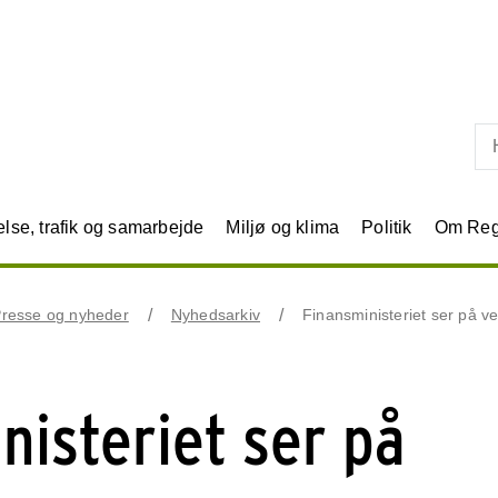
Skip til primært indhold
se, trafik og samarbejde
Miljø og klima
Politik
Om Reg
resse og nyheder
Nyhedsarkiv
Finansministeriet ser på v
nisteriet ser på