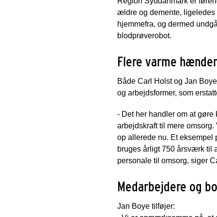
Region Syddanmark er førende
ældre og demente, ligeledes 
hjemmefra, og dermed undgå 
blodprøverobot.
Flere varme hænde
Både Carl Holst og Jan Boye e
og arbejdsformer, som erstat
- Det her handler om at gøre
arbejdskraft til mere omsorg. 
op allerede nu. Et eksempel p
bruges årligt 750 årsværk til 
personale til omsorg, siger Ca
Medarbejdere og bo
Jan Boye tilføjer: