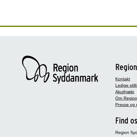
Regio
Kontakt
Ledige still
Akuthjælp
Om Region
Presse og 
Find o
Region Sy