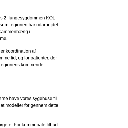
tes 2, lungesygdommen KOL
, som regionen har udarbejdet
re sammenhæng i
mme.
er koordination af
mme tid, og for patienter, der
 af regionens kommende
erne have vores sygehuse til
et modeller for gennem dette
borgere. For kommunale tilbud