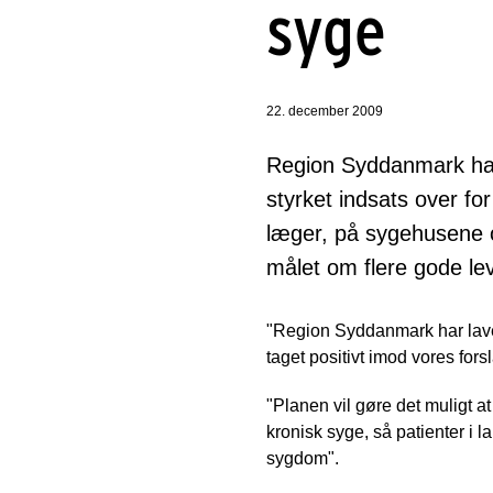
syge
22. december 2009
Region Syddanmark har f
styrket indsats over fo
læger, på sygehusene 
målet om flere gode le
"Region Syddanmark har lavet
taget positivt imod vores forsl
"Planen vil gøre det muligt 
kronisk syge, så patienter i 
sygdom".