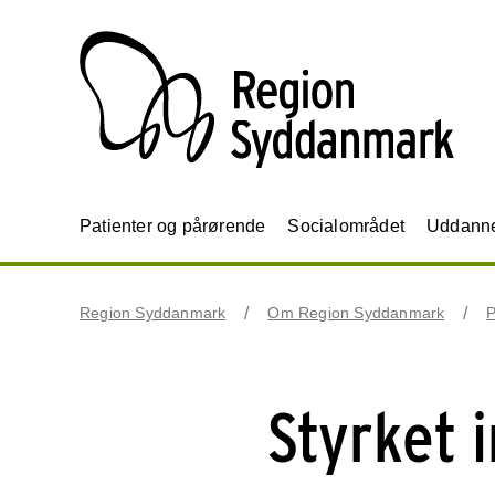
Patienter og pårørende
Socialområdet
Uddannel
Region Syddanmark
Om Region Syddanmark
P
Styrket 