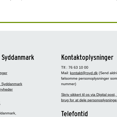
n Syddanmark
Kontaktoplysninger
Tlf.: 76 63 10 00
inger
Mail:
kontakt@rsyd.dk
(Send aldr
følsomme personoplysninger so
 Syddanmark
nummer)
nyheder
Skriv sikkert til os via Digital post
brug for at dele personoplysninge
s
Telefontid
ddanmark,