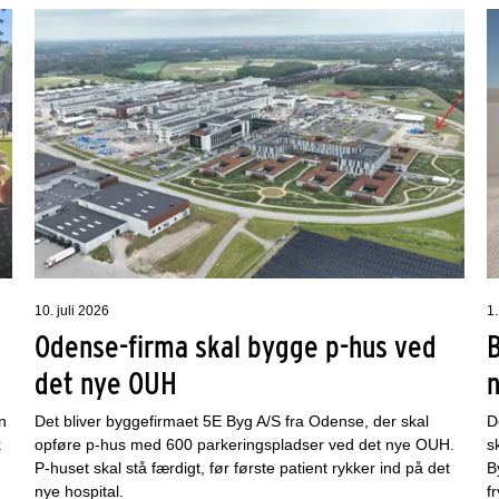
10. juli 2026
1.
Odense-firma skal bygge p-hus ved
det nye OUH
n
Det bliver byggefirmaet 5E Byg A/S fra Odense, der skal
D
k
opføre p-hus med 600 parkeringspladser ved det nye OUH.
s
P-huset skal stå færdigt, før første patient rykker ind på det
B
nye hospital.
f