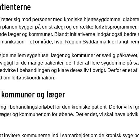
tienterne
retter sig mod personer med kroniske hjertesygdomme, diabe
ne i planen bygger på en strategi og en række forløbsprogrammer
nde læger og kommuner. Blandt initiativerne indgår også bed
munikation – et område, hvor Region Syddanmark er langt fre
rbejde mellem sygehuse, læger og kommuner er særlig påkrævet, 
vigtigt for de mange patienter, der lider af flere sygdomme på sa
medvirke i behandlingen og klare deres liv i øvrigt. Derfor er et
kt om forløbskoordination.
 kommuner og læger
i behandlingsforløbet for den kroniske patient. Derfor vil vi g
ger og kommuner om forløbene. Det er det, vi skal have udvikl
på at invitere kommunerne ind i samarbejdet om de kronisk syge 