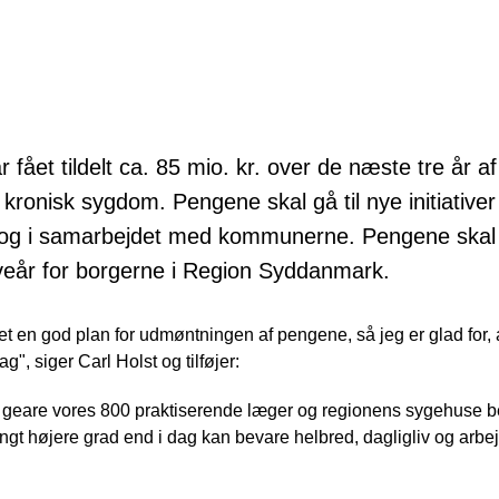
ået tildelt ca. 85 mio. kr. over de næste tre år af 
r kronisk sygdom. Pengene skal gå til nye initiative
og i samarbejdet med kommunerne. Pengene skal
veår for borgerne i Region Syddanmark.
 en god plan for udmøntningen af pengene, så jeg er glad for,
ag", siger Carl Holst og tilføjer:
at geare vores 800 praktiserende læger og regionens sygehuse be
langt højere grad end i dag kan bevare helbred, dagligliv og arb