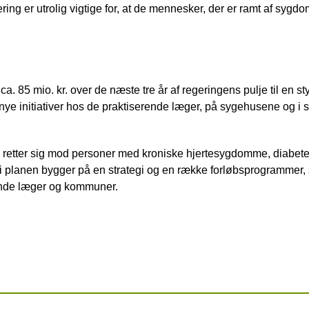
ring er utrolig vigtige for, at de mennesker, der er ramt af sygd
 85 mio. kr. over de næste tre år af regeringens pulje til en sty
nye initiativer hos de praktiserende læger, på sygehusene og i
retter sig mod personer med kroniske hjertesygdomme, diabe
ne i planen bygger på en strategi og en række forløbsprogrammer
ende læger og kommuner.