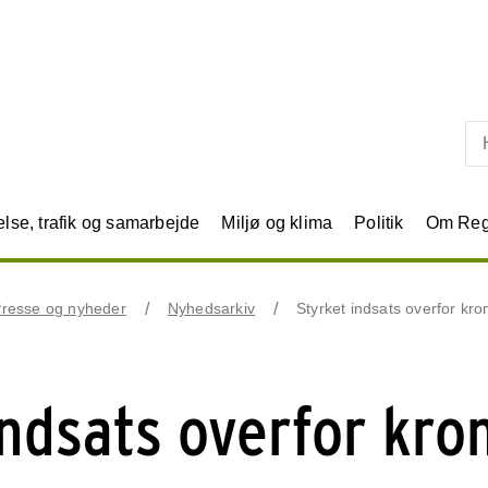
Skip til primært indhold
se, trafik og samarbejde
Miljø og klima
Politik
Om Reg
resse og nyheder
Nyhedsarkiv
Styrket indsats overfor kro
indsats overfor kro