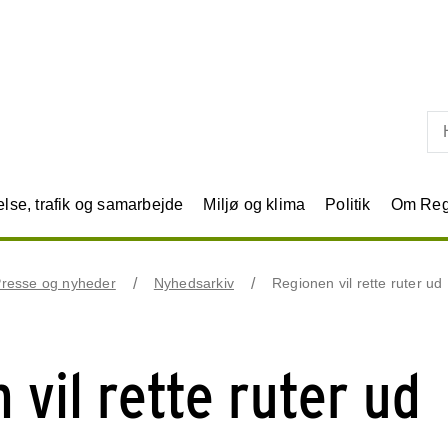
Skip til primært indhold
se, trafik og samarbejde
Miljø og klima
Politik
Om Reg
resse og nyheder
Nyhedsarkiv
Regionen vil rette ruter ud
 vil rette ruter ud