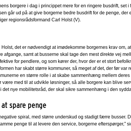
ns borgere i dag i princippet mere for en ringere busdrift, set i f
sen går ud på at give borgerne bedre busdrift for de penge, der er 
 siger regionsrådsformand Carl Holst (V).
rl Holst, det er nødvendigt at imødekomme borgernes krav om, 
e afgange, samt at busserne skal tage den mest direkte vej melle
fektive for pendlere, og som kører der, hvor der er et stort befol
ormen har skabt større kommuner, så meget af det, der før var reg
mmunerne en større rolle i at skabe sammenhæng mellem deres 
 være med til at udvikle løsninger, så alle borgere kan blive ser
 det nye mobilitetsråd, der skal sikre sammenhæng i den sydda
 at spare penge
en negative spiral, med større underskud og stadigt færre busser. 
mme penge til at levere den service, borgerne efterspørger,” si