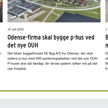
10. juli 2026
1.
Odense-firma skal bygge p-hus ved
det nye OUH
n
Det bliver byggefirmaet 5E Byg A/S fra Odense, der skal
D
k
opføre p-hus med 600 parkeringspladser ved det nye OUH.
s
P-huset skal stå færdigt, før første patient rykker ind på det
B
nye hospital.
f