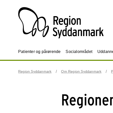
Patienter og pårørende
Socialområdet
Uddannel
Region Syddanmark
Om Region Syddanmark
P
Regionen