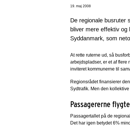
19. maj 2008
De regionale busruter 
bliver mere effektiv og
Syddanmark, som netop
At rette ruterne ud, så busfo
arbejdspladser, er et af fler
inviteret kommunerne til sa
Regionsrådet finansierer de
Sydtrafik. Men den kollektive 
Passagererne flygte
Passagertallet på de regiona
Det har igen betydet 6% mind