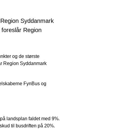
 i Region Syddanmark
 foreslår Region
unkter og de største
r har Region Syddanmark
selskaberne FynBus og
 på landsplan faldet med 9%.
skud til busdriften på 20%.