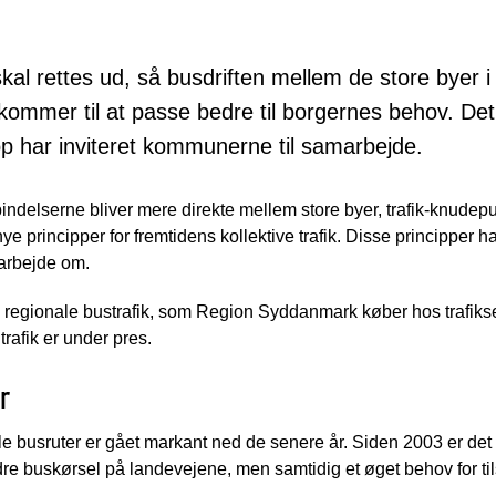
skal rettes ud, så busdriften mellem de store byer
 kommer til at passe bedre til borgernes behov. Det
 har inviteret kommunerne til samarbejde.
rbindelserne bliver mere direkte mellem store byer, trafik-knudep
e nye principper for fremtidens kollektive trafik. Disse princippe
marbejde om.
n regionale bustrafik, som Region Syddanmark køber hos trafik
trafik er under pres.
r
le busruter er gået markant ned de senere år. Siden 2003 er det
re buskørsel på landevejene, men samtidig et øget behov for til